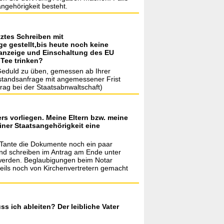
ngehörigkeit besteht.
ztes Schreiben mit
e gestellt,bis heute noch keine
fanzeige und Einschaltung des EU
 Tee trinken?
 Geduld zu üben, gemessen ab Ihrer
chstandsanfrage mit angemessener Frist
rag bei der Staatsabnwaltschaft)
s vorliegen. Meine Eltern bzw. meine
iner Staatsangehörigkeit eine
 Tante die Dokumente noch ein paar
nd schreiben im Antrag am Ende unter
 werden. Beglaubigungen beim Notar
teils noch von Kirchenvertretern gemacht
s ich ableiten? Der leibliche Vater