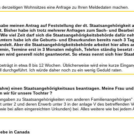
s derzeitigen Wohnsitzes eine Anfrage zu Ihren Meldedaten machen.
abe meinen Antrag auf Feststellung der dt. Staatsangehörigkeit a
. Bisher habe ich trotz mehrerer Anfragen zum Sach- und Bearbe
 Wie viel Zeit darf sich die Staatsangehörigkeitsbehörde dafür n
mtern habe ich die Geburts- und Eheurkunden bereits nach 3 Ta
ndelt. Aber die Staatsangehörigkeitsbehörde arbeitet hier alles a
min, Termine erst in 3 Monaten möglich, Telefon ständig besetz
gen wird generell nicht geantwortet. So etwas nennt sich hier Sta
 beträgt in etwa 8 bis 12 Wochen. Üblicherweise wird eine kurze Einga
l durchgeführt. Ich würde daher noch zu ein wenig Geduld raten.
 Jahre) einen Staatsangehörigkeitsaus beantragen. Meine Frau un
 wir für unsere Tochter ?
 "Angaben zu Staatsangehörigkeiten von anderen Familienangehörigen"
t unter 2 und deren Erwerb unter 3 in der anlage V des betreffenden 
wie bei allen eingereichten Urkunden) bei. Alles weitere wie bei jedem 
lebe in Canada