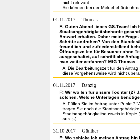
nicht relevant.
Sie können bei der Meldebehörde ihre
01.11.2017
Thomas
F: Guten Abend liebes GS-Team! Ich h
Staatsangehörigkeitsbehörde gesandt
Antwort erhalten. Daher meine Frage:
Schritte androhen? Von den Standesä
freundlich und zufriedenstellend beha
Öffnungszeiten für Besucher ohne Ter
ausgeschaltet, auf schriftliche Anfra
man weiter verfahren? MfG Thomas
A: Die Bearbeitungszeit für den Antrag
diese Vorgehensweise wird nicht überal
01.11.2017
Danzig
F: Wir wollen für unsere Tochter (27
solchen. Welche Unterlagen benötigen
A: Füllen Sie im Antrag unter Punkt 7
tragen Sie noch die Staatsangehörigkei
Staatsangehörigkeitsausweis in Kopie (
aus. ;-)
31.10.2017
Günther
F: Wo schicke ich meinen Antrag hin 