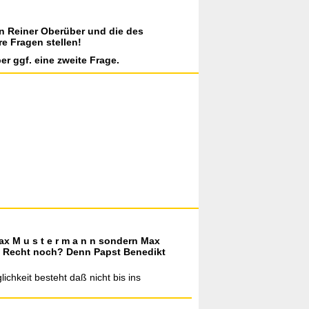
on Reiner Oberüber und die des
re Fragen stellen!
er ggf. eine zweite Frage.
ax M u s t e r m a n n sondern Max
e Recht noch? Denn Papst Benedikt
chkeit besteht daß nicht bis ins