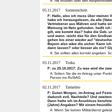
A: Sie müssen über den Adoptionsvater
05.11.2017
Sonnenschein
F: Hallo, also ich muss über meinen 
habe ich herausgelesen, da alle (Vate
Vertriebener aus Mähren und hatte e
Meinung im Netz gefunden. heißt ich 
gilt, wie kommt das? habe die Geb. u
und wann. reicht das für den Großvat
gehen bis einer wieder auf "deutschen
Bayern also wäre die sicher. Kann ic
dann lassen? oder besser als nix? Gl
A: Sie sollten alles korrekt angeben. Sc
03.11.2017
Toska
F: zu 25.10.2017: Zu was wird die zw
A: Sofern Sie die im Antrag unter Punk
Person ins RuStAG.
02.11.2017
Tamarino
F: Guten Morgen, im Antrag auf Fests
dadurch evtl. Nachteile? Und zweitens
Dann hatte ich im Anschluss berufst
(Jahre) Angaben? Mit einem freundli
A: Wenn Sie keinen Militärdienst gelei