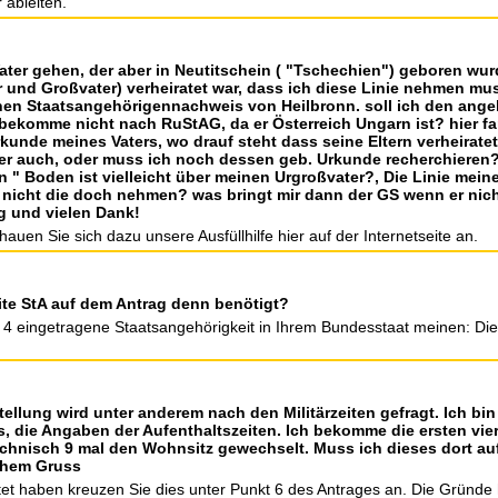
 ableiten.
Vater gehen, der aber in Neutitschein ( "Tschechien") geboren wu
r und Großvater) verheiratet war, dass ich diese Linie nehmen mu
inen Staatsangehörigennachweis von Heilbronn. soll ich den ange
bekomme nicht nach RuStAG, da er Österreich Ungarn ist? hier fa
rkunde meines Vaters, wo drauf steht dass seine Eltern verheirat
er auch, oder muss ich noch dessen geb. Urkunde recherchieren?
 " Boden ist vielleicht über meinen Urgroßvater?, Die Linie meiner
h nicht die doch nehmen? was bringt mir dann der GS wenn er nic
g und vielen Dank!
hauen Sie sich dazu unsere Ausfüllhilfe hier auf der Internetseite an.
eite StA auf dem Antrag denn benötigt?
t 4 eingetragene Staatsangehörigkeit in Ihrem Bundesstaat meinen: Dies
tellung wird unter anderem nach den Militärzeiten gefragt. Ich b
, die Angaben der Aufenthaltszeiten. Ich bekomme die ersten vier 
echnisch 9 mal den Wohnsitz gewechselt. Muss ich dieses dort au
chem Gruss
stet haben kreuzen Sie dies unter Punkt 6 des Antrages an. Die Gründe h