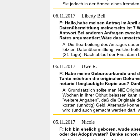
Sie jedoch in der Armee eines fremden 
06.11.2017
Liberty Bell
F: Hallo,habe meinen Antrag im April
Datenübermittlung meinerseits ist 7
Antwort.Bei anderen Anfragen zwecks
Rates argumentiert.Wäre das umsetzte
A: Die Bearbeitung des Antrages dauer
letzten Datenübermittlung, welche hoff
(21 Tage). Nach ablauf der Frist dann 
06.11.2017
Uwe R.
F: Habe meine Geburtsurkunde und di
Tante möchten die originalen Dokumen
notariell beglaubigte Kopie aus? Dan
A: Grundsätzlich sollte man NIE Origi
Wochen in Ihrer Obhut belassen kann 
"weitere Angaben", daß die Originale 
kosten (unnötig) Geld. Alternativ könn
wird (und auch gemacht werden darf, 
05.11.2017
Nicole
F: Ich bin ehelich geboren, wude aber
oder der Adoptivvater? Danke schon e