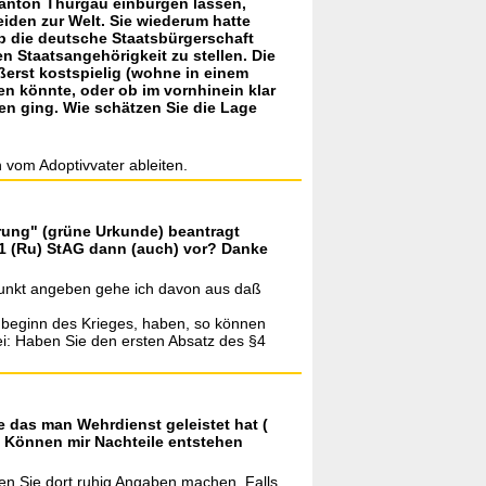
 Kanton Thurgau einbürgen lassen,
eiden zur Welt. Sie wiederum hatte
ob die deutsche Staatsbürgerschaft
en Staatsangehörigkeit zu stellen. Die
erst kostspielig (wohne in einem
n könnte, oder ob im vornhinein klar
ren ging. Wie schätzen Sie die Lage
 vom Adoptivvater ableiten.
rung" (grüne Urkunde) beantragt
 1 (Ru) StAG dann (auch) vor? Danke
tpunkt angeben gehe ich davon aus daß
 beginn des Krieges, haben, so können
ei: Haben Sie den ersten Absatz des §4
e das man Wehrdienst geleistet hat (
ig? Können mir Nachteile entstehen
nen Sie dort ruhig Angaben machen. Falls