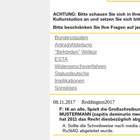
ACHTUNG: Bitte schauen Sie sich in Ihr
Kulturstudios an und setzen Sie sich bit
Bitte beschränken Sie Ihre Fragen auf je
Bundesstaaten
Antrag\Ableitung
"Behörden" Willkür
ESTA
Widerspruchsverfahren
Statusdeutsche
Implikationen
Sonstiges
08.11.2017
Reddington2017
F: Hi an alle, Spielt die Großschreib
MUSTERMANN (capitis deminutio media
hat 2011 das Recht diesbezüglich abg
A: Sollte die Schreibweise nach media 
RuStAG abgeleitet wurde.