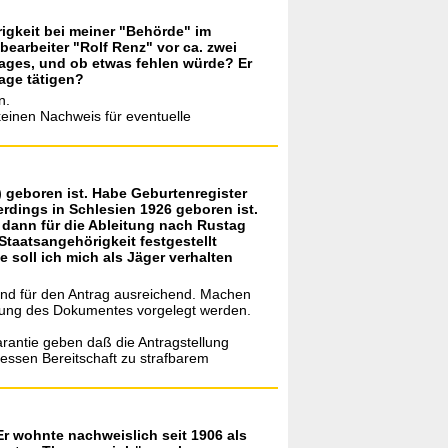
igkeit bei meiner "Behörde" im
earbeiter "Rolf Renz" vor ca. zwei
ages, und ob etwas fehlen würde? Er
rage tätigen?
n.
keinen Nachweis für eventuelle
 geboren ist. Habe Geburtenregister
rdings in Schlesien 1926 geboren ist.
dann für die Ableitung nach Rustag
Staatsangehörigkeit festgestellt
e soll ich mich als Jäger verhalten
sind für den Antrag ausreichend. Machen
olung des Dokumentes vorgelegt werden.
arantie geben daß die Antragstellung
dessen Bereitschaft zu strafbarem
r wohnte nachweislich seit 1906 als