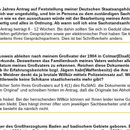
en Jahres Antrag auf Feststellung meiner Deutschen Staatsangehör
Ich war ungeduldig, und bin in Persona zu dem zuständigen Sachb
hn wie es den ausschauen würde mit der Bearbeitung meines Antr
 fertig und alles in Ordnung. Ab wann soll ich eine Sachstandsanf
 Antrag beträgt 8 - 12 Wochen. Bis dahin sollten Sie sich in Geduld übe
elefon geführten Gesprächen sowie per elektronischer Post haben Sie 
itens Ihres Gesprächspartners. Dies ist bei Schriftverkehr anders.
usweis ableiten nach meinem Großvater der 1904 in Colmar(Elsaß)
kunde. Desweiteren das Familienbuch meines Vaters welcher alle
sdatum meines Großvaters zu erkennen. Reichen diese Dokumente 
b ihr Erfahrungsberichte bzgl. Jägern habt(Waffenbesitz) die ihre 
Weidner deckt da ja brutale Willkür mittels Polizeieinsatz auf. Wi
ttlerweile keine Schikane staatlicherseits mehr gibt?
helicher Sohn Ihres Großvaters auf § 4(1) des RuStAG. die Dokumente 
 Original" und schreiben hinten im Antrag, daß die Originale bei Abh
s heikel. Bei der herrschenden Willkür können wir Ihnen leider keine G
ein bleibt. Dies hängt immer öfter vom jeweiligen Sachbearbeiter und 
 besteht da nämlich nicht.
rger des Großherzogtums Baden auf badischem Gebiete geboren. E