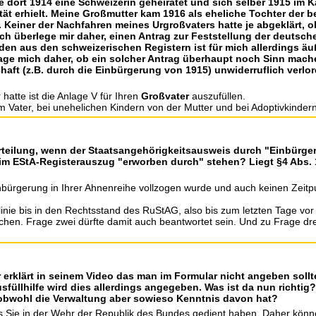
te dort 1914 eine Schweizerin geheiratet und sich selber 1915 im
tät erhielt. Meine Großmutter kam 1916 als eheliche Tochter der b
w. Keiner der Nachfahren meines Urgroßvaters hatte je abgeklärt, 
Ich überlege mir daher, einen Antrag zur Feststellung der deutsch
 aus den schweizerischen Registern ist für mich allerdings äuß
rage mich daher, ob ein solcher Antrag überhaupt noch Sinn mache
haft (z.B. durch die Einbürgerung von 1915) unwiderruflich verlo
hatte ist die Anlage V für Ihren
Großvater
auszufüllen.
 Vater, bei unehelichen Kindern von der Mutter und bei Adoptivkindern
urteilung, wenn der Staatsangehörigkeitsausweis durch "Einbürge
 im EStA-Registerauszug "erworben durch" stehen? Liegt §4 Abs.
inbürgerung in Ihrer Ahnenreihe vollzogen wurde und auch keinen Zei
nie bis in den Rechtsstand des RuStAG, also bis zum letzten Tage vor
ichen. Frage zwei dürfte damit auch beantwortet sein. Und zu Frage dr
 erklärt in seinem Video das man im Formular nicht angeben sollt
 Ausfüllhilfe wird dies allerdings angegeben. Was ist da nun richt
obwohl die Verwaltung aber sowieso Kenntnis davon hat?
alls Sie in der Wehr der Republik des Bundes gedient haben. Daher kön