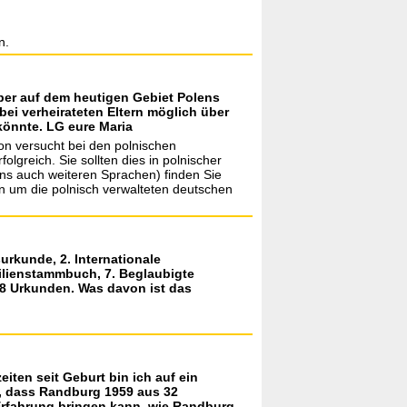
n.
aber auf dem heutigen Gebiet Polens
ei verheirateten Eltern möglich über
könnte. LG eure Maria
on versucht bei den polnischen
greich. Sie sollten dies in polnischer
ns auch weiteren Sprachen) finden Sie
ern um die polnisch verwalteten deutschen
rkunde, 2. Internationale
ilienstammbuch, 7. Beglaubigte
8 Urkunden. Was davon ist das
iten seit Geburt bin ich auf ein
en, dass Randburg 1959 aus 32
 Erfahrung bringen kann, wie Randburg