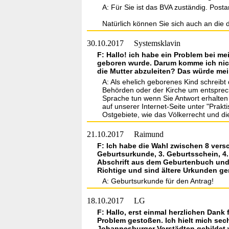
A: Für Sie ist das BVA zuständig. Pos
Natürlich können Sie sich auch an die
30.10.2017
Systemsklavin
F: Hallo! ich habe ein Problem bei me
geboren wurde. Darum komme ich nicht
die Mutter abzuleiten? Das würde mei
A: Als ehelich geborenes Kind schreib
Behörden oder der Kirche um entspreche
Sprache tun wenn Sie Antwort erhalten
auf unserer Internet-Seite unter "Prak
Ostgebiete, wie das Völkerrecht und di
21.10.2017
Raimund
F: Ich habe die Wahl zwischen 8 vers
Geburtsurkunde, 3. Geburtsschein, 4
Abschrift aus dem Geburtenbuch und 
Richtige und sind ältere Urkunden g
A: Geburtsurkunde für den Antrag!
18.10.2017
LG
F: Hallo, erst einmal herzlichen Dank
Problem gestoßen. Ich hielt mich sec
Johannesburger Vorstädten gebildet w