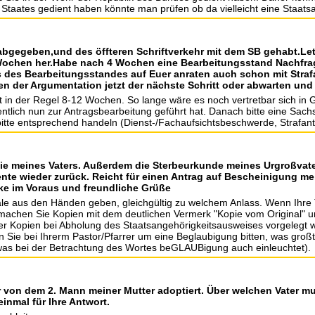
Staates gedient haben könnte man prüfen ob da vielleicht eine Staatsa
 abgegeben,und des öffteren Schriftverkehr mit dem SB gehabt.Let
 Wochen her.Habe nach 4 Wochen eine Bearbeitungsstand Nachfrag
 des Bearbeitungsstandes auf Euer anraten auch schon mit Stra
n der Argumentation jetzt der nächste Schritt oder abwarten und
t in der Regel 8-12 Wochen. So lange wäre es noch vertretbar sich in
entlich nun zur Antragsbearbeitung geführt hat. Danach bitte eine Sa
bitte entsprechend handeln (Dienst-/Fachaufsichtsbeschwerde, Strafant
e meines Vaters. Außerdem die Sterbeurkunde meines Urgroßvater
te wieder zurück. Reicht für einen Antrag auf Bescheinigung me
ke im Voraus und freundliche Grüße
nale aus den Händen geben, gleichgültig zu welchem Anlass. Wenn Ihre
machen Sie Kopien mit dem deutlichen Vermerk "Kopie vom Original" u
der Kopien bei Abholung des Staatsangehörigkeitsausweises vorgelegt
en Sie bei Ihrerm Pastor/Pfarrer um eine Beglaubigung bitten, was groß
was bei der Betrachtung des Wortes beGLAUBigung auch einleuchtet).
 von dem 2. Mann meiner Mutter adoptiert. Über welchen Vater mus
inmal für Ihre Antwort.