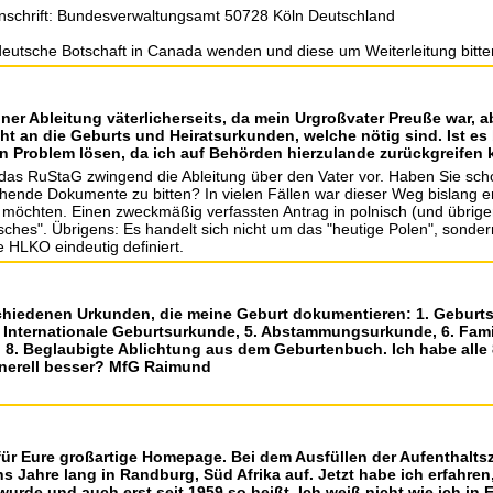
tanschrift: Bundesverwaltungsamt 50728 Köln Deutschland
 deutsche Botschaft in Canada wenden und diese um Weiterleitung bitte
iner Ableitung väterlicherseits, da mein Urgroßvater Preuße war, 
 an die Geburts und Heiratsurkunden, welche nötig sind. Ist es b
n Problem lösen, da ich auf Behörden hierzulande zurückgreifen 
t das RuStaG zwingend die Ableitung über den Vater vor. Haben Sie sch
nde Dokumente zu bitten? In vielen Fällen war dieser Weg bislang erfol
 möchten. Einen zweckmäßig verfassten Antrag in polnisch (und übrige
tisches". Übrigens: Es handelt sich nicht um das "heutige Polen", sond
e HLKO eindeutig definiert.
chiedenen Urkunden, die meine Geburt dokumentieren: 1. Geburtsu
. Internationale Geburtsurkunde, 5. Abstammungsurkunde, 6. Fam
8. Beglaubigte Ablichtung aus dem Geburtenbuch. Ich habe alle 
enerell besser? MfG Raimund
 für Eure großartige Homepage. Bei dem Ausfüllen der Aufenthaltsze
hs Jahre lang in Randburg, Süd Afrika auf. Jetzt habe ich erfahr
urde und auch erst seit 1959 so heißt. Ich weiß nicht wie ich in