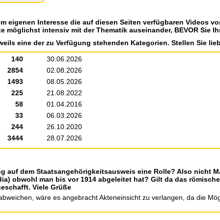
em eigenen Interesse die auf diesen Seiten verfügbaren Videos v
te möglichst intensiv mit der Thematik auseinander, BEVOR Sie Ih
weils eine der zu Verfügung stehenden Kategorien. Stellen Sie lieb
140
30.06.2026
2854
02.08.2026
1493
08.05.2026
225
21.08.2022
58
01.04.2016
33
06.03.2026
244
26.10.2020
3444
28.07.2026
ung auf dem Staatsangehörigkeitsausweis eine Rolle? Also nicht M
) obwohl man bis vor 1914 abgeleitet hat? Gilt da das römisch
eschafft. Viele Grüße
abweichen, wäre es angebracht Akteneinsicht zu verlangen, da die Mögli