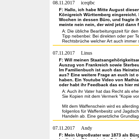
08.11.2017
iceqtbc
F: Hallo, ich habe Mitte August dies
Königreich Württemberg eingereicht. 
Wochen in dessen Büro, und fragte i
meinte nein nein, der wird jetzt dann
A: Die übliche Bearbeitungszeit für den
Tipp nebenbei: Bei direkten oder per T
Rechtsbrüche welcher Art auch immer se
07.11.2017
Linus
F: Will meinen Staatsangehörigkeitsa
Auszug von Frankreich sowie Sterbeur
Im Familienbuch ist auch das Heirat
aus? Eine weitere Frage an euch ist o
haben. Ein Youtube Video von Mathias 
oder habt ihr Feedback das es hier mi
A: Auch ihr Vater hat das Recht als e
Sie Kopien mit dem Vermerk "Kopie vom
Mit dem Waffenschein wird es allerding
folgenlos für Waffenbesitz und Jagdsch
Handeln ab. Eine gesetzliche Grundlage
07.11.2017
Andy
F: Mein Urgroßvater war 1873 als Bü