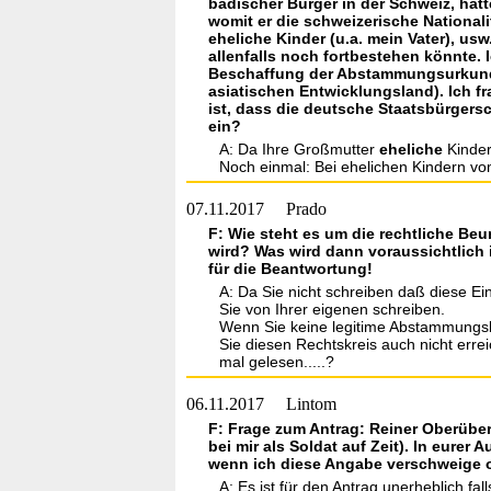
badischer Bürger in der Schweiz, hat
womit er die schweizerische Nationali
eheliche Kinder (u.a. mein Vater), us
allenfalls noch fortbestehen könnte. 
Beschaffung der Abstammungsurkunden
asiatischen Entwicklungsland). Ich f
ist, dass die deutsche Staatsbürgersc
ein?
A: Da Ihre Großmutter
eheliche
Kinder 
Noch einmal: Bei ehelichen Kindern vom
07.11.2017
Prado
F: Wie steht es um die rechtliche Be
wird? Was wird dann voraussichtlich
für die Beantwortung!
A: Da Sie nicht schreiben daß diese E
Sie von Ihrer eigenen schreiben.
Wenn Sie keine legitime Abstammungsli
Sie diesen Rechtskreis auch nicht erre
mal gelesen.....?
06.11.2017
Lintom
F: Frage zum Antrag: Reiner Oberüber
bei mir als Soldat auf Zeit). In eurer
wenn ich diese Angabe verschweige 
A: Es ist für den Antrag unerheblich f