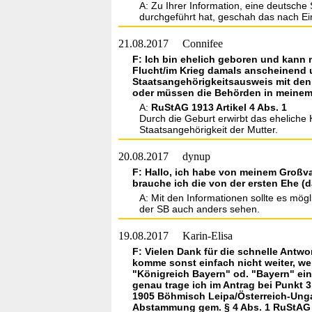
A: Zu Ihrer Information, eine deutsche
durchgeführt hat, geschah das nach Ein
21.08.2017
Connifee
F: Ich bin ehelich geboren und kann 
Flucht/im Krieg damals anscheinend 
Staatsangehörigkeitsausweis mit den 
oder müssen die Behörden in meinem F
A:
RuStAG 1913 Artikel 4 Abs. 1
Durch die Geburt erwirbt das eheliche
Staatsangehörigkeit der Mutter.
20.08.2017
dynup
F: Hallo, ich habe von meinem Großvat
brauche ich die von der ersten Ehe (d
A: Mit den Informationen sollte es mö
der SB auch anders sehen.
19.08.2017
Karin-Elisa
F: Vielen Dank für die schnelle Antwo
komme sonst einfach nicht weiter, we
"Königreich Bayern" od. "Bayern" ein
genau trage ich im Antrag bei Punkt 
1905 Böhmisch Leipa/Österreich-Ungar
Abstammung gem. § 4 Abs. 1 RuStAG St