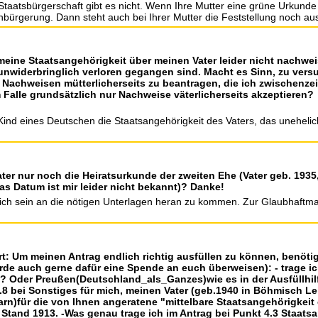
 Staatsbürgerschaft gibt es nicht. Wenn Ihre Mutter eine grüne Urkunde 
bürgerung. Dann steht auch bei Ihrer Mutter die Feststellung noch au
meine Staatsangehörigkeit über meinen Vater leider nicht nachwei
unwiderbringlich verloren gegangen sind. Macht es Sinn, zu vers
Nachweisen mütterlicherseits zu beantragen, die ich zwischenzei
alle grundsätzlich nur Nachweise väterlicherseits akzeptieren?
 Kind eines Deutschen die Staatsangehörigkeit des Vaters, das uneheli
er nur noch die Heiratsurkunde der zweiten Ehe (Vater geb. 1935, 
as Datum ist mir leider nicht bekannt)? Danke!
glich sein an die nötigen Unterlagen heran zu kommen. Zur Glaubhaftm
rt: Um meinen Antrag endlich richtig ausfüllen zu können, benötig
rde auch gerne dafür eine Spende an euch überweisen): - trage i
? Oder Preußen(Deutschland_als_Ganzes)wie es in der Ausfüllhil
3.8 bei Sonstiges für mich, meinen Vater (geb.1940 in Böhmisch Le
n)für die von Ihnen angeratene "mittelbare Staatsangehörigkeit
and 1913. -Was genau trage ich im Antrag bei Punkt 4.3 Staatsa