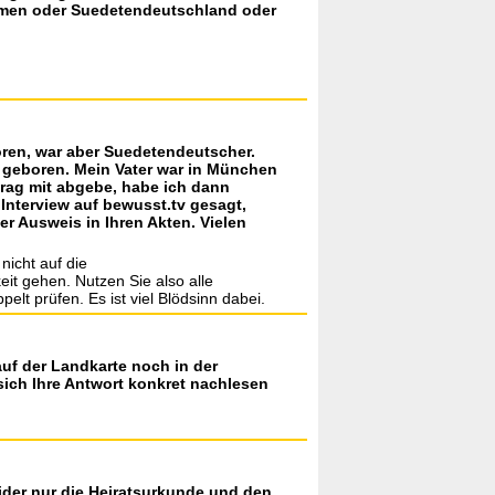
öhmen oder Suedetendeutschland oder
oren, war aber Suedetendeutscher.
) geboren. Mein Vater war in München
rag mit abgebe, habe ich dann
Interview auf bewusst.tv gesagt,
r Ausweis in Ihren Akten. Vielen
nicht auf die
it gehen. Nutzen Sie also alle
lt prüfen. Es ist viel Blödsinn dabei.
uf der Landkarte noch in der
ich Ihre Antwort konkret nachlesen
eider nur die Heiratsurkunde und den