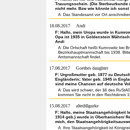
Trauungsschein. (Die Sterbeurkunde e
nicht mehr. Bzw wie könnte ich sons
A: Das Standesamt vor Ort anschreibe
18.08.2017
Andi
F: Hallo, mein Uropa wurde in Kumrow
Opa ist 1935 in Goldenstein Mährisc
Andi
A: Die Ortschaft heißt Kumrowitz bei B
Bezirkshauptmannschaft bis 1938. Bitt
Amtsmannschaft findet.
17.08.2017
Goethes daughter
F: Urgroßmutter geb. 1877 zu Deutsche
Engländerin; Vater geb. 1945 in Engla
sind meine Chancen auf deutsche Vo
A: Das wird schwer, der §6 des RuStAG 
kommen Sie nicht in den Rechtskreis 1
15.08.2017
altedillgurke
F: Hallo, meine Staatsangehörigkeit le
1914 geb.) wurde in Oberhanichen/ Re
mich, den Staatsangehörigkeitsauswe
A: Ihre Staatsangehörigkeit ist Königre