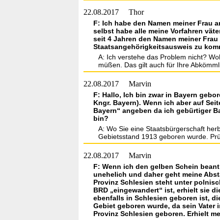
22.08.2017
Thor
F: Ich habe den Namen meiner Frau a
selbst habe alle meine Vorfahren väte
seit 4 Jahren den Namen meiner Frau
Staatsangehörigkeitsausweis zu kom
A: Ich verstehe das Problem nicht? W
müßen. Das gilt auch für Ihre Abkömml
22.08.2017
Marvin
F: Hallo, Ich bin zwar in Bayern geb
Kngr. Bayern). Wenn ich aber auf Se
Bayern“ angeben da ich gebürtiger Ba
bin?
A: Wo Sie eine Staatsbürgerschaft her
Gebietsstand 1913 geboren wurde. Prü
22.08.2017
Marvin
F: Wenn ich den gelben Schein beant
unehelich und daher geht meine Absta
Provinz Schlesien steht unter polnisc
BRD „eingewandert“ ist, erhielt sie di
ebenfalls in Schlesien geboren ist, d
Gebiet geboren wurde, da sein Vater i
Provinz Schlesien geboren. Erhielt 