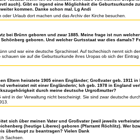
vtl auch). Gibt es irgend eine Möglichkeit die Geburtsurkunde z
t weiter kommen. Danke schon mal. Lg Andi
n oder Urlaub dort machen und das Archiv der Kirche besuchen.
tz bei Brünn geboren und zwar 1885. Meine frage ist nun welcher
h Schönberg geboren. Und welcher Gurtsstaat war dies damals? F
rünn und war eine deutsche Sprachinsel. Auf tschechisch nennt sich d
e schauen sie auf die Geburtsurkunde ihres Uropas ob sich der Eintra
n Eltern heiratete 1905 einen Engländer; Großvater geb. 1911 in It
nd verheiratet mit einer Engländerin; Ich geb. 1978 in England ve
lkszugehörigkeit durch meine deutsche Urgroßmutter?
wird in der Verwaltung nicht bescheinigt. Sie sind zwar deutsche durch
913.
itet sich über meinen Vater und Großvater (weil jeweils verheirate
ichenberg (heutige Liberec) geboren (Pfarramt Röchlitz). Wer bzw
is überhaupt zu beantragen? Vielen Dank
ich Sachsen.