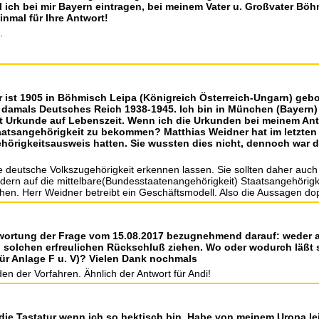
l ich bei mir Bayern eintragen, bei meinem Vater u. Großvater B
nmal für Ihre Antwort!
.
er ist 1905 in Böhmisch Leipa (Königreich Österreich-Ungarn) geb
, damals Deutsches Reich 1938-1945. Ich bin in München (Bayern
t Urkunde auf Lebenszeit. Wenn ich die Urkunden bei meinem Ant
atsangehörigkeit zu bekommen? Matthias Weidner hat im letzten 
rigkeitsausweis hatten. Sie wussten dies nicht, dennoch war de
deutsche Volkszugehörigkeit erkennen lassen. Sie sollten daher auch 
dern auf die mittelbare(Bundesstaatenangehörigkeit) Staatsangehörigke
n. Herr Weidner betreibt ein Geschäftsmodell. Also die Aussagen doppe
twortung der Frage vom 15.08.2017 bezugnehmend darauf: weder a
 solchen erfreulichen Rückschluß ziehen. Wo oder wodurch läßt s
für Anlage F u. V)? Vielen Dank nochmals
en der Vorfahren. Ähnlich der Antwort für Andi!
t die Tastatur wenn ich so hektisch bin. Habe von meinem Uropa l