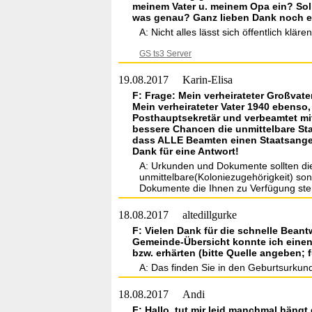
meinem Vater u. meinem Opa ein? Sol
was genau? Ganz lieben Dank noch ei
A: Nicht alles lässt sich öffentlich klären
GS ts3 Server
19.08.2017
Karin-Elisa
F: Frage: Mein verheirateter Großvat
Mein verheirateter Vater 1940 ebenso
Posthauptsekretär und verbeamtet mi
bessere Chancen die unmittelbare Sta
dass ALLE Beamten einen Staatsangehö
Dank für eine Antwort!
A: Urkunden und Dokumente sollten die 
unmittelbare(Koloniezugehörigkeit) son
Dokumente die Ihnen zu Verfügung stehe
18.08.2017
altedillgurke
F: Vielen Dank für die schnelle Bean
Gemeinde-Übersicht konnte ich einen
bzw. erhärten (bitte Quelle angeben; 
A: Das finden Sie in den Geburtsurkund
18.08.2017
Andi
F: Hallo, tut mir leid manchmal häng