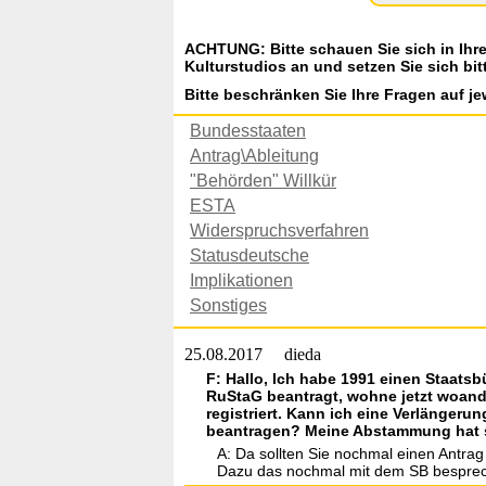
ACHTUNG: Bitte schauen Sie sich in Ihr
Kulturstudios an und setzen Sie sich bit
Bitte beschränken Sie Ihre Fragen auf je
Bundesstaaten
Antrag\Ableitung
"Behörden" Willkür
ESTA
Widerspruchsverfahren
Statusdeutsche
Implikationen
Sonstiges
25.08.2017
dieda
F: Hallo, Ich habe 1991 einen Staat
RuStaG beantragt, wohne jetzt woande
registriert. Kann ich eine Verlänger
beantragen? Meine Abstammung hat sic
A: Da sollten Sie nochmal einen Antrag
Dazu das nochmal mit dem SB bespre