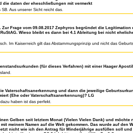
d die daten der eheschließungen mit vermerkt
s SB. Aus unserer Sicht reicht das.
n. Zur Frage vom 09.08.2017 Zephyros begründet die Legitimation
 RuStAG. Wieso bleibt es dann bei 4.1 Ableitung bei nicht eheliche
sch. Im Kaiserreich gilt das Abstammungsprinzip und nicht das Geburtso
onenstandsurkunden (für dieses Verfahren) mit einer Haager Apost
sland.
 die Vaterschaftsanerkennung und dann die jeweilige Geburtsurku
imiert (Ehe oder Vaterschaftsanerkennung)? LG
dazu haben ist das perfekt.
meinen Gelben seit letztem Monat (Vielen Vielen Dank) und möchte
ber mit meinem Namen auf die Welt gekommen. Das wurde auf den W
jetzt nicht wie ich den Antrag für Minderjährige ausfüllen soll 