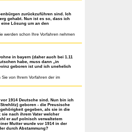
benbürgen zurückzuführen sind. Ich
erg gehabt. Nun ist es so, dass ich
r eine Lösung um an den
Sie werden schon Ihre Vorfahren nehmen
wohne in bayern (daher auch bei 1.11
eutschen habe, muss dann „in
ovinz geboren ist und ich unehelich
 Sie von Ihrem Vorfahren der im
vor 1914 Deutsche sind. Nun bin ich
trehlitz) geboren - die Preusische
gehörigkeit gegeben, als sie in die
t sie nach ihrem Vater welcher
ohl er auf polnisch verwaltetem
iner Mutter wurde vor 1914 in der
 oder durch Abstammung?