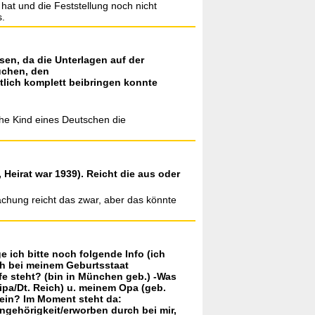
hat und die Feststellung noch nicht
s.
sen, da die Unterlagen auf der
uchen, den
tlich komplett beibringen konnte
che Kind eines Deutschen die
Heirat war 1939). Reicht die aus oder
achung reicht das zwar, aber das könnte
e ich bitte noch folgende Info (ich
ch bei meinem Geburtsstaat
fe steht? (bin in München geb.) -Was
ipa/Dt. Reich) u. meinem Opa (geb.
 ein? Im Moment steht da:
ngehörigkeit/erworben durch bei mir,