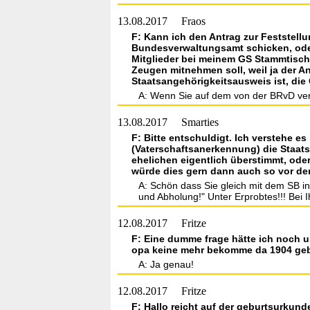
13.08.2017
Fraos
F: Kann ich den Antrag zur Feststell
Bundesverwaltungsamt schicken, oder
Mitglieder bei meinem GS Stammtisch 
Zeugen mitnehmen soll, weil ja der An
Staatsangehörigkeitsausweis ist, die Q
A: Wenn Sie auf dem von der BRvD verwa
13.08.2017
Smarties
F: Bitte entschuldigt. Ich verstehe e
(Vaterschaftsanerkennung) die Staatsa
ehelichen eigentlich überstimmt, ode
würde dies gern dann auch so vor der
A: Schön dass Sie gleich mit dem SB in
und Abholung!" Unter Erprobtes!!! Bei I
12.08.2017
Fritze
F: Eine dumme frage hätte ich noch 
opa keine mehr bekomme da 1904 geb
A: Ja genau!
12.08.2017
Fritze
F: Hallo reicht auf der geburtsurku