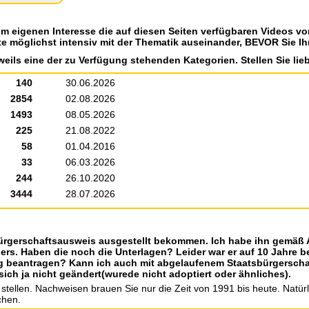
em eigenen Interesse die auf diesen Seiten verfügbaren Videos v
te möglichst intensiv mit der Thematik auseinander, BEVOR Sie Ih
weils eine der zu Verfügung stehenden Kategorien. Stellen Sie lieb
140
30.06.2026
2854
02.08.2026
1493
08.05.2026
225
21.08.2022
58
01.04.2016
33
06.03.2026
244
26.10.2020
3444
28.07.2026
sbürgerschaftsausweis ausgestellt bekommen. Ich habe ihn gemä
rs. Haben die noch die Unterlagen? Leider war er auf 10 Jahre be
ung beantragen? Kann ich auch mit abgelaufenem Staatsbürgersch
h ja nicht geändert(wurede nicht adoptiert oder ähnliches).
 stellen. Nachweisen brauen Sie nur die Zeit von 1991 bis heute. Natürl
chen.