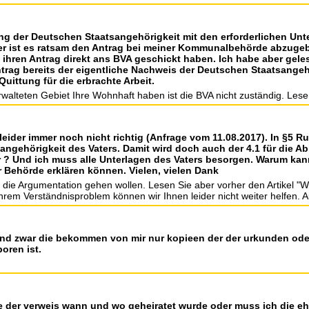
ung der Deutschen Staatsangehörigkeit mit den erforderlichen Unt
 ist es ratsam den Antrag bei meiner Kommunalbehörde abzugeben
ihren Antrag direkt ans BVA geschickt haben. Ich habe aber gele
trag bereits der eigentliche Nachweis der Deutschen Staatsangehö
uittung für die erbrachte Arbeit.
lteten Gebiet Ihre Wohnhaft haben ist die BVA nicht zuständig. Lesen
s leider immer noch nicht richtig (Anfrage vom 11.08.2017). In §5 
ngehörigkeit des Vaters. Damit wird doch auch der 4.1 für die Abl
r ? Und ich muss alle Unterlagen des Vaters besorgen. Warum kann
 Behörde erklären können. Vielen, vielen Dank
 die Argumentation gehen wollen. Lesen Sie aber vorher den Artikel "Wi
hrem Verständnisproblem können wir Ihnen leider nicht weiter helfen. Au
und zwar die bekommen von mir nur kopieen der der urkunden oder
oren ist.
nde der verweis wann und wo geheiratet wurde oder muss ich die