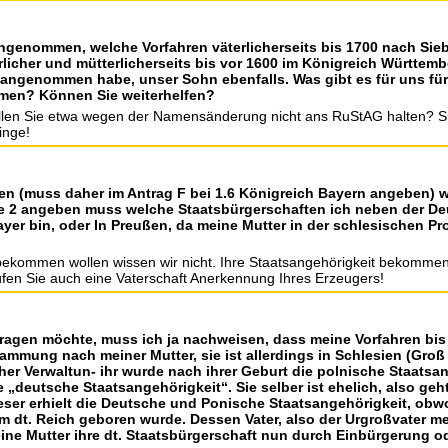
ngenommen, welche Vorfahren väterlicherseits bis 1700 nach Sie
rlicher und mütterlicherseits bis vor 1600 im Königreich Württemb
 angenommen habe, unser Sohn ebenfalls. Was gibt es für uns fü
men? Können Sie weiterhelfen?
ollen Sie etwa wegen der Namensänderung nicht ans RuStAG halten? 
inge!
oren (muss daher im Antrag F bei 1.6 Königreich Bayern angeben) 
ite 2 angeben muss welche Staatsbürgerschaften ich neben der D
yer bin, oder In Preußen, da meine Mutter in der schlesischen Pr
bekommen wollen wissen wir nicht. Ihre Staatsangehörigkeit bekommen
fen Sie auch eine Vaterschaft Anerkennung Ihres Erzeugers!
ragen möchte, muss ich ja nachweisen, dass meine Vorfahren bis 
mmung nach meiner Mutter, sie ist allerdings in Schlesien (Groß S
her Verwaltun- ihr wurde nach ihrer Geburt die polnische Staatsan
e „deutsche Staatsangehörigkeit“. Sie selber ist ehelich, also geh
ieser erhielt die Deutsche und Ponische Staatsangehörigkeit, obw
m dt. Reich geboren wurde. Dessen Vater, also der Urgroßvater me
meine Mutter ihre dt. Staatsbürgerschaft nun durch Einbürgerung