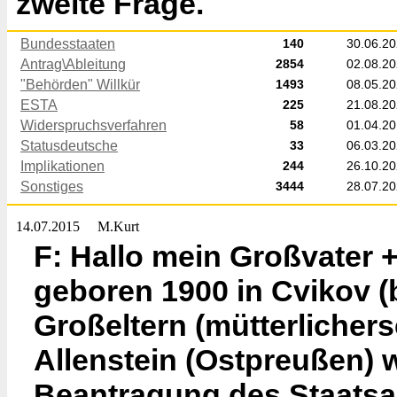
zweite Frage.
Bundesstaaten
140
30.06.2
Antrag\Ableitung
2854
02.08.2
"Behörden" Willkür
1493
08.05.2
ESTA
225
21.08.2
Widerspruchsverfahren
58
01.04.2
Statusdeutsche
33
06.03.2
Implikationen
244
26.10.2
Sonstiges
3444
28.07.2
14.07.2015
M.Kurt
F: Hallo mein Großvater +
geboren 1900 in Cvikov 
Großeltern (mütterlicher
Allenstein (Ostpreußen) w
Beantragung des Staats