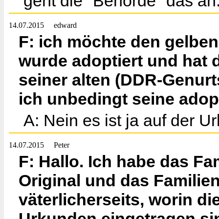
geht die "Behörde" das an
14.07.2015
edward
F: ich möchte den gelben
wurde adoptiert und hat d
seiner alten (DDR-Genur
ich unbedingt seine ado
A: Nein es ist ja auf der U
14.07.2015
Peter
F: Hallo. Ich habe das F
Original und das Famili
väterlicherseits, worin di
Urkunden eingetragen sin