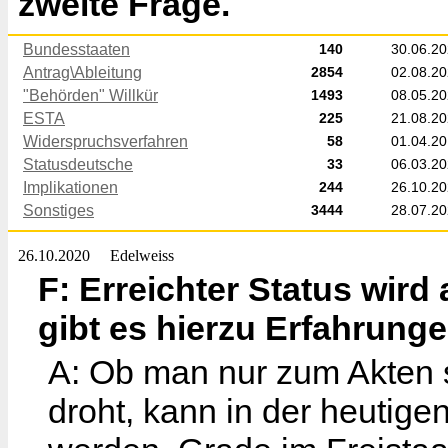
zweite Frage.
Bundesstaaten
140
30.06.2
Antrag\Ableitung
2854
02.08.2
"Behörden" Willkür
1493
08.05.2
ESTA
225
21.08.2
Widerspruchsverfahren
58
01.04.2
Statusdeutsche
33
06.03.2
Implikationen
244
26.10.2
Sonstiges
3444
28.07.2
26.10.2020
Edelweiss
F: Erreichter Status wird
gibt es hierzu Erfahrung
A: Ob man nur zum Akten s
droht, kann in der heutige