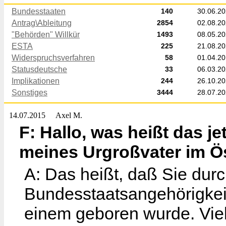
Bundesstaaten
140
30.06.2
Antrag\Ableitung
2854
02.08.2
"Behörden" Willkür
1493
08.05.2
ESTA
225
21.08.2
Widerspruchsverfahren
58
01.04.2
Statusdeutsche
33
06.03.2
Implikationen
244
26.10.2
Sonstiges
3444
28.07.2
14.07.2015
Axel M.
F: Hallo, was heißt das j
meines Urgroßvater im Ös
A: Das heißt, daß Sie durc
Bundesstaatsangehörigkeit
einem geboren wurde. Viel