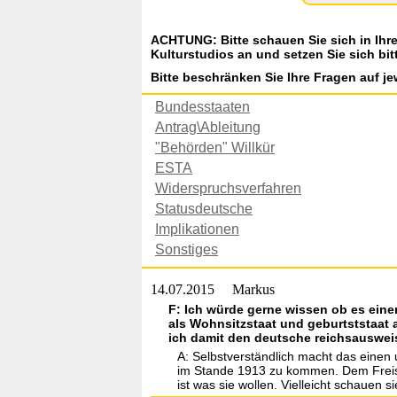
ACHTUNG: Bitte schauen Sie sich in Ihr
Kulturstudios an und setzen Sie sich bit
Bitte beschränken Sie Ihre Fragen auf je
Bundesstaaten
Antrag\Ableitung
"Behörden" Willkür
ESTA
Widerspruchsverfahren
Statusdeutsche
Implikationen
Sonstiges
14.07.2015
Markus
F: Ich würde gerne wissen ob es eine
als Wohnsitzstaat und geburtststaat 
ich damit den deutsche reichsauswei
A: Selbstverständlich macht das einen 
im Stande 1913 zu kommen. Dem Freista
ist was sie wollen. Vielleicht schauen 