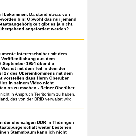
wahl bekommen. Da stand etwas von
geworden bin! Obwohl das nur jemand
aatsangehörigkeit gibt es ja nicht.
rrübergehend angefordert werden?
gumente interessehalber mit dem
e Veröffentlichung aus dem
28.September 1954 über die
Was ist mit dem Teil in dem der
ikel 27 des Übereinkommens mit dem
t vorstellen dass Herrn Oberüber
dies in seinem Video nicht
tenlos zu machen - Reiner Oberüber
nicht in Anspruch Territorium zu haben.
land, das von der BRiD verwaltet wird
5 In der ehemaligen DDR in Thüringen
Staatsbürgerschaft weiter bestehen,
Meinen Stammbaum kann ich nicht