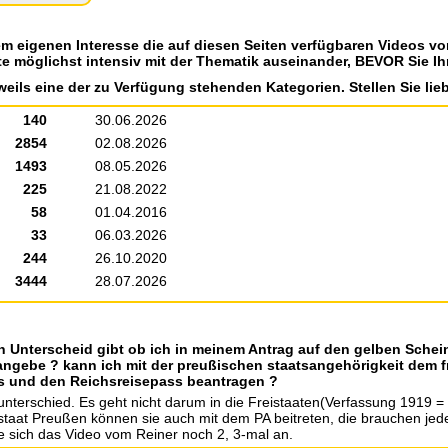
em eigenen Interesse die auf diesen Seiten verfügbaren Videos v
te möglichst intensiv mit der Thematik auseinander, BEVOR Sie Ih
weils eine der zu Verfügung stehenden Kategorien. Stellen Sie lieb
140
30.06.2026
2854
02.08.2026
1493
08.05.2026
225
21.08.2022
58
01.04.2016
33
06.03.2026
244
26.10.2020
3444
28.07.2026
n Unterscheid gibt ob ich in meinem Antrag auf den gelben Sche
angebe ? kann ich mit der preußischen staatsangehörigkeit dem fr
s und den Reichsreisepass beantragen ?
unterschied. Es geht nicht darum in die Freistaaten(Verfassung 1919 =
at Preußen können sie auch mit dem PA beitreten, die brauchen jeden
sie sich das Video vom Reiner noch 2, 3-mal an.