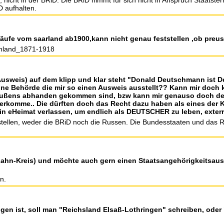
h), nicht in der BRiD. Die BRiD nimmt für sich nicht in Anspruch Staatst
D aufhalten.
läufe vom saarland ab1900,kann nicht genau feststellen ,ob preu
schland_1871-1918
,(Ausweis) auf dem klipp und klar steht "Donald Deutschmann ist D
ne Behörde die mir so einen Ausweis ausstellt?? Kann mir doch 
eußens abhanden gekommen sind, bzw kann mir genauso doch der
 herkomme.. Die dürften doch das Recht dazu haben als eines der K
ein eHeimat verlassen, um endlich als DEUTSCHER zu leben, exterr
stellen, weder die BRiD noch die Russen. Die Bundesstaaten und das 
n-Lahn-Kreis) und möchte auch gern einen Staatsangehörigkeitsau
n.
ingen ist, soll man "Reichsland Elsaß-Lothringen" schreiben, ode