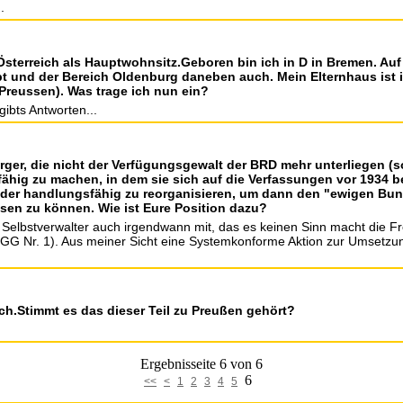
.
in Österreich als Hauptwohnsitz.Geboren bin ich in D in Bremen. Au
bt und der Bereich Oldenburg daneben auch. Mein Elternhaus ist
Preussen). Was trage ich nun ein?
gibts Antworten...
er, die nicht der Verfügungsgewalt der BRD mehr unterliegen (sog.
ähig zu machen, in dem sie sich auf die Verfassungen vor 1934 b
ieder handlungsfähig zu reorganisieren, um dann den "ewigen Bund
sen zu können. Wie ist Eure Position dazu?
. Selbstverwalter auch irgendwann mit, das es keinen Sinn macht die Fr
(GG Nr. 1). Aus meiner Sicht eine Systemkonforme Aktion zur Umsetzu
h.Stimmt es das dieser Teil zu Preußen gehört?
Ergebnisseite 6 von 6
6
<<
<
1
2
3
4
5