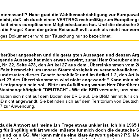
cht interessant!? Habe grad die Wahlbenachrichtigung zur Europa
r nicht, daß ich durch einen VERTRAG rechtmäßig zum Europäer 
eit eines europäischen Mitgliedsstaates hat. Und die deutsche St
 die Frage: Kann der grüne Reisepaß evtl. auch als nicht nur vo
ufiges Dokument er wird zur Täuschung nur so bezeichnet.
 Oberüber angesehen und die getätigten Aussagen und dessen Ar
lgende Aussage hat mich etwas verwirrt, zumal Herr Oberüber ein
, Nr. 22, Seite 473, den Artikel 27 aus dem „Übereinkommen vom 
 Fakt heranzieht um unsere Staatenlosigkeit zu veranschaulichen. 
ndesrates dieses Gesetz beschließt und im Artikel 1.2, den Art
ikel 27 des Übereinkommens wird nicht angewandt.“ Kann mir nich
t entgangen sein soll. Bitte um Aufklärung warum Herr Oberüber 
Staatsangehörigkeit "DEUTSCH" - Wie die BRD versucht, uns staa
 halten sich nicht auf dem Boden der BRiD auf. Die BRiD nimmt für sich 
iD nicht angewandt. Sie befinden sich auf dem Territorium von Deutsch
 27 zur Anwendung.
 da die Antwort auf meine 1th Frage etwas unklar ist. Ich bin 196
g für üngültig erklärt wurde, müsste für mich doch die deutsche 
ng und kein GG. Wer kann mir da eine klare Antwort geben? P.S. 