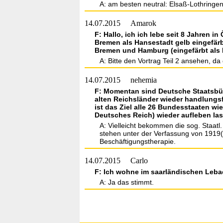
A: am besten neutral: Elsaß-Lothringen
14.07.2015
Amarok
F: Hallo, ich ich lebe seit 8 Jahren 
Bremen als Hansestadt gelb eingefär
Bremen und Hamburg (eingefärbt als 
A: Bitte den Vortrag Teil 2 ansehen, da 
14.07.2015
nehemia
F: Momentan sind Deutsche Staatsbürg
alten Reichsländer wieder handlungsf
ist das Ziel alle 26 Bundesstaaten w
Deutsches Reich) wieder aufleben las
A: Vielleicht bekommen die sog. Staatl
stehen unter der Verfassung von 1919
Beschäftigungstherapie.
14.07.2015
Carlo
F: Ich wohne im saarländischen Lebac
A: Ja das stimmt.