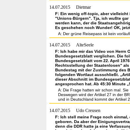
14.07.2015
Dietmar
F: Ein wenig off-topic, aber viellei
"Unions-Bürgern". Tja, ich wußte ga
werden kann, der die Staatsangehörigk
Es geschehen noch Wunder! OK, jetzt
A: Der grüne Reisepass ist kein vorlä
14.07.2015
AlteSeele
F: Ich habe mir das Video von Herrn
Bundesgesetzblatt verglichen. Die fo
Bundesgesetzblatt vom 22. April 1976
Rechtsstellung der Staatenlosen“ als
Bundestag mit der Zustimmung des Bu
folgenden Wortlaut ausschließt. „Art
dieser Abschnitt im Bundesgesetzblat
angesprochen hat. Ab 45:30 Minute „
A: Die Frage hatten wir schon mal. Sie
Deswegen wird der Artikel 27 in der BR
und in Deutschland kommt der Artikel
14.07.2015
Udo Creusen
F: Ich stell meine Frage noch einmal,
geboren. Da aber der Einigungsvertra
denn die DDR hatte ja eine Verfassu