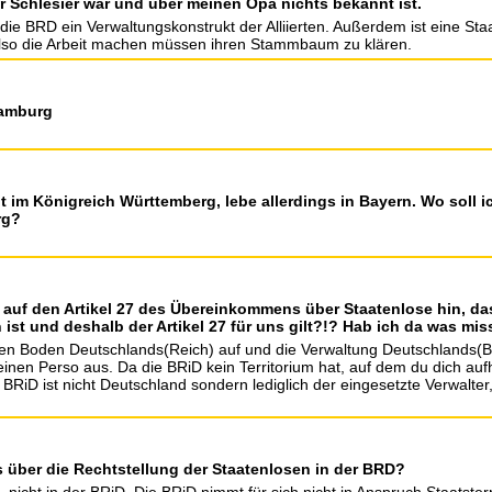
r Schlesier war und über meinen Opa nichts bekannt ist.
ie BRD ein Verwaltungskonstrukt der Alliierten. Außerdem ist eine Sta
also die Arbeit machen müssen ihren Stammbaum zu klären.
Hamburg
t im Königreich Württemberg, lebe allerdings in Bayern. Wo soll i
rg?
h auf den Artikel 27 des Übereinkommens über Staatenlose hin, da
t und deshalb der Artikel 27 für uns gilt?!? Hab ich da was mi
 den Boden Deutschlands(Reich) auf und die Verwaltung Deutschlands(BRiD
en Perso aus. Da die BRiD kein Territorium hat, auf dem du dich aufhalt
 BRiD ist nicht Deutschland sondern lediglich der eingesetzte Verwalt
s über die Rechtstellung der Staatenlosen in der BRD?