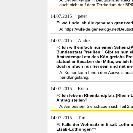
A: Der Artikel gilt in Deutschland(Reic
auch nicht auf dem Territorium der BRi
14.07.2015
peter
F: wo finde ich die genauen grenzver
A: https://wiki-de.genealogy.net/Deut
14.07.2015
Andre
F: Ich will einfach nur einen Schein
Bundesstaat Preußen." Gibt es nun ei
Amtsstempel etc des Königreichs Pr
statueller Besatzer der Mitte, wo ich
doch einfach nur frei sein und net m
A: Keiner kann Ihnen den Ausweis aus
handlungsfähig.
14.07.2015
Erich
F: Ich lebe in Rheinlandpfalz (Rhei
Antrag stellen?
A: Am besten, Sie schauen sich Teil 2 a
14.07.2015
Tim
F: Falls der Wohnsitz in Elsaß-Lothr
Elsaß-Lothringen"?