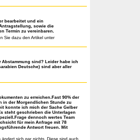
r bearbeitet und ein
Antragstellung, sowie die
en Termin zu vereinbaren.
n Sie dazu den Artikel unter
her Abstammung sind? Leider habe ich
arabien Deutsche) sind aber aller
Dokumenten zu erreichen.Fast 90% der
en in der Morgendlichen Stunde zu
it konnte ich mich der Sache Gelber
Es steht geschrieben die Unterlagen
speziell.Frage dennoch wertes Team
hsicht für mein Anfrage mit 78
ngsführende Antwort freuen. Mit
ändert sich gar nichts. Diese sind auch