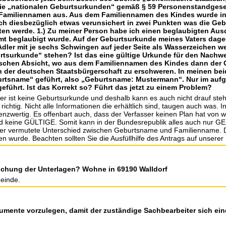
ie „nationalen Geburtsurkunden“ gemäß § 59 Personenstandgeset
m Familiennamen aus. Aus dem Familiennamen des Kindes wurde in 
ich diesbezüglich etwas verunsichert in zwei Punkten was die Ge
lten werde. 1.) Zu meiner Person habe ich einen beglaubigten Au
mt beglaubigt wurde. Auf der Geburtsurkunde meines Vaters dageg
ler mit je sechs Schwingen auf jeder Seite als Wasserzeichen wel
rtsurkunde“ stehen? Ist das eine gültige Urkunde für den Nachw
rischen Absicht, wo aus dem Familiennamen des Kindes dann der
der deutschen Staatsbürgerschaft zu erschweren. In meinen bei
rtsname“ geführt, also „Geburtsname: Mustermann“. Nur im aufge
eführt. Ist das Korrekt so? Führt das jetzt zu einem Problem?
r ist keine Geburtsurkunde und deshalb kann es auch nicht drauf st
 richtig. Nicht alle Informationen die erhältlich sind, taugen auch was.
nzwertig. Es offenbart auch, dass der Verfasser keinen Plan hat von w
keine GÜLTIGE. Somit kann in der Bundesrepublik alles auch nur G
r vermutete Unterschied zwischen Geburtsname und Familienname. De
wurde. Beachten sollten Sie die Ausfüllhilfe des Antrags auf unserer 
eichung der Unterlagen? Wohne in 69190 Walldorf
einde.
okumente vorzulegen, damit der zuständige Sachbearbeiter sich e