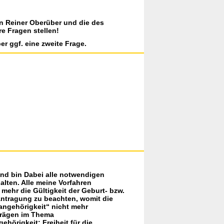
on Reiner Oberüber und die des
re Fragen stellen!
er ggf. eine zweite Frage.
und bin Dabei alle notwendigen
lten. Alle meine Vorfahren
 mehr die Gültigkeit der Geburt- bzw.
eantragung zu beachten, womit die
angehörigkeit“ nicht mehr
trägen im Thema
hörigkeit: Freiheit für die