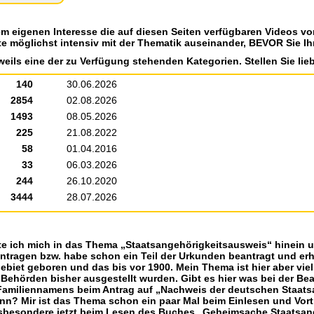
em eigenen Interesse die auf diesen Seiten verfügbaren Videos v
te möglichst intensiv mit der Thematik auseinander, BEVOR Sie Ih
weils eine der zu Verfügung stehenden Kategorien. Stellen Sie lieb
140
30.06.2026
2854
02.08.2026
1493
08.05.2026
225
21.08.2022
58
01.04.2016
33
06.03.2026
244
26.10.2020
3444
28.07.2026
eite ich mich in das Thema „Staatsangehörigkeitsausweis“ hinein 
tragen bzw. habe schon ein Teil der Urkunden beantragt und erha
gebiet geboren und das bis vor 1900. Mein Thema ist hier aber viel
 Behörden bisher ausgestellt wurden. Gibt es hier was bei der B
Familiennamens beim Antrag auf „Nachweis der deutschen Staats
ann? Mir ist das Thema schon ein paar Mal beim Einlesen und Vor
nsbesondere jetzt beim Lesen des Buches „Geheimsache Staatsange