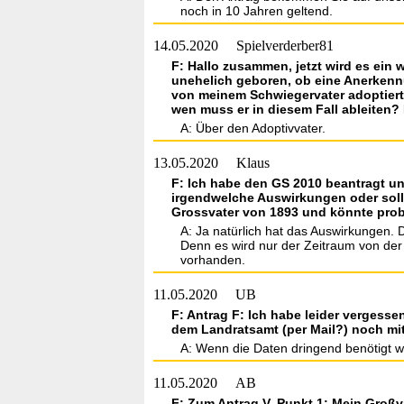
noch in 10 Jahren geltend.
14.05.2020
Spielverderber81
F: Hallo zusammen, jetzt wird es ein
unehelich geboren, ob eine Anerkennun
von meinem Schwiegervater adoptiert,
wen muss er in diesem Fall ableiten? 
A: Über den Adoptivvater.
13.05.2020
Klaus
F: Ich habe den GS 2010 beantragt un
irgendwelche Auswirkungen oder sol
Grossvater von 1893 und könnte prob
A: Ja natürlich hat das Auswirkungen. 
Denn es wird nur der Zeitraum von der 
vorhanden.
11.05.2020
UB
F: Antrag F: Ich habe leider vergesse
dem Landratsamt (per Mail?) noch mit
A: Wenn die Daten dringend benötigt 
11.05.2020
AB
F: Zum Antrag V, Punkt 1: Mein Großv