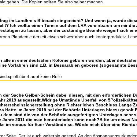
ntakt gehen. Die Kopien sollten Sie also selber machen.
trag im Landkreis Biberach eingereicht? Und wenn ja, wurde diese
llt? Ich wollte einen Termin auf dem LRA vereinbaren um mir die 
stätigen zu lassen, aber der zuständige Beamte weigert sich ein
Corona Plandemie derzeit etwas schwer aber auch konterproduktiv. Lese
en alle in einer deutschen Kolonie geboren wurden, aber deutsc
ne Vorfahren sind z.B. in Bessarabien geboren,(sogenannte Bess
nd spielt überhaupt keine Rolle.
in der Sache Gelber-Schein dabei diesen, mit den erforderlichen 
hr 2019 ausgestellt.Widrige Umstände Überfall von 5Polizeikräft
rerscheinsicherstellung ohne Richterlichen Beschluss.Lange Ze
na.Hatte im Jahre 2019 bei der Behörde Unterlagen hierzu geholt.
!Zu dem sind die von der Behörde ausgefertigten Unterlagen sehr 
m Jahre 2011 die man herunterladen kann noch?Bitte um etwas Nac
nke im voraus für Euer Verständniss. Würde mich über eine Richtu
r Seite. Der ist auch weiterhin geltend. An den Abspannungsurkunden 