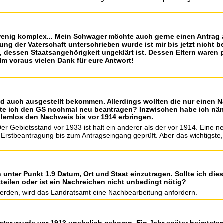
 wenig komplex... Mein Schwager möchte auch gerne einen Antrag a
g der Vaterschaft unterschrieben wurde ist mir bis jetzt nicht b
 dessen Staatsangehörigkeit ungeklärt ist. Dessen Eltern waren 
Im voraus vielen Dank für eure Antwort!
d auch ausgestellt bekommen. Allerdings wollten die nur einen N
lte ich den GS nochmal neu beantragen? Inzwischen habe ich nä
lemlos den Nachweis bis vor 1914 erbringen.
Der Gebietsstand vor 1933 ist halt ein anderer als der vor 1914. Eine
Erstbeantragung bis zum Antragseingang geprüft. Aber das wichtigste,
n unter Punkt 1.9 Datum, Ort und Staat einzutragen. Sollte ich d
teilen oder ist ein Nachreichen nicht unbedingt nötig?
werden, wird das Landratsamt eine Nachbearbeitung anfordern.
ater wurde vor 1913 unehelich geboren. Ein Jahr später heirateten