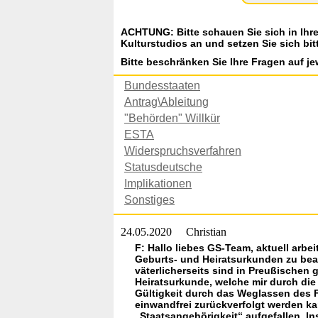
ACHTUNG: Bitte schauen Sie sich in Ihr
Kulturstudios an und setzen Sie sich bit
Bitte beschränken Sie Ihre Fragen auf je
Bundesstaaten
Antrag\Ableitung
"Behörden" Willkür
ESTA
Widerspruchsverfahren
Statusdeutsche
Implikationen
Sonstiges
24.05.2020
Christian
F: Hallo liebes GS-Team, aktuell arb
Geburts- und Heiratsurkunden zu bean
väterlicherseits sind in Preußischen 
Heiratsurkunde, welche mir durch die
Gültigkeit durch das Weglassen des 
einwandfrei zurückverfolgt werden k
„Staatsangehörigkeit“ aufgefallen. I