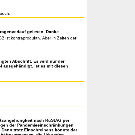
 auch.
Fragenverlauf gelesen. Danke
 ist kontraproduktiv. Aber in Zeiten der
gten Abschrift. Es wird nur der
l ausgehändigt. Ist es mit diesen
aatsangehörigkeit nach RuStAG per
wegen der Pandemieeinschränkungen
. Denn trotz Einschreibens könnte der
 hätte vergessen, die Urkunden