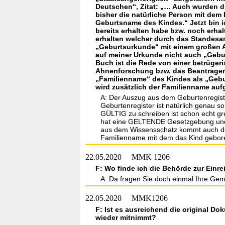
Deutschen“, Zitat: „… Auch wurden d
bisher die natürliche Person mit de
Geburtsname des Kindes.“ Jetzt bin 
bereits erhalten habe bzw. noch erha
erhalten welcher durch das Standesa
„Geburtsurkunde“ mit einem großen Ad
auf meiner Urkunde nicht auch „Gebu
Buch ist die Rede von einer betrüge
Ahnenforschung bzw. das Beantragen 
„Familienname“ des Kindes als „Gebu
wird zusätzlich der Familienname aufg
A: Der Auszug aus dem Geburtenregiste
Geburtenregister ist natürlich genau so
GÜLTIG zu schreiben ist schon echt gre
hat eine GELTENDE Gesetzgebung und 
aus dem Wissensschatz kommt auch de
Familienname mit dem das Kind geboren 
22.05.2020
MMK 1206
F: Wo finde ich die Behörde zur Einr
A: Da fragen Sie doch einmal Ihre Gem
22.05.2020
MMK1206
F: Ist es ausreichend die original D
wieder mitnimmt?