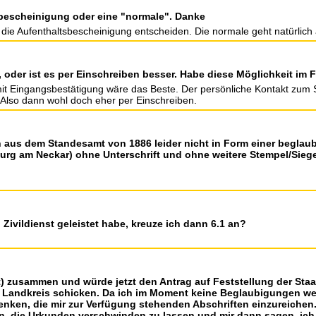
ebescheinigung oder eine "normale". Danke
r die Aufenthaltsbescheinigung entscheiden. Die normale geht natürlich
, oder ist es per Einschreiben besser. Habe diese Möglichkeit im 
it Eingangsbestätigung wäre das Beste. Der persönliche Kontakt zum SB
 Also dann wohl doch eher per Einschreiben.
 aus dem Standesamt von 1886 leider nicht in Form einer beglaubi
urg am Neckar) ohne Unterschrift und ohne weitere Stempel/Siege
 Zivildienst geleistet habe, kreuze ich dann 6.1 an?
t) zusammen und würde jetzt den Antrag auf Feststellung der St
n Landkreis schicken. Da ich im Moment keine Beglaubigungen 
enken, die mir zur Verfügung stehenden Abschriften einzureichen
en, die Urkunden verschwinden zu lassen und mir dann sagen, ich