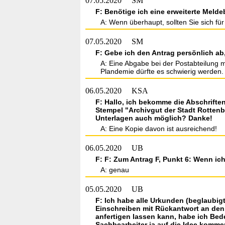
07.05.2020
SM
F: Benötige ich eine erweiterte Meld
A: Wenn überhaupt, sollten Sie sich fü
07.05.2020
SM
F: Gebe ich den Antrag persönlich ab
A: Eine Abgabe bei der Postabteilung m
Plandemie dürfte es schwierig werden.
06.05.2020
KSA
F: Hallo, ich bekomme die Abschriften
Stempel "Archivgut der Stadt Rottenb
Unterlagen auch möglich? Danke!
A: Eine Kopie davon ist ausreichend!
06.05.2020
UB
F: F: Zum Antrag F, Punkt 6: Wenn ich
A: genau
05.05.2020
UB
F: Ich habe alle Urkunden (beglaubig
Einschreiben mit Rückantwort an de
anfertigen lassen kann, habe ich Bed
Sachbearbeiter ja auf die Idee komm