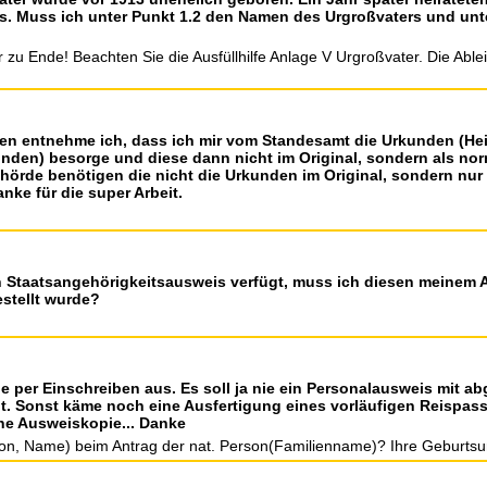
. Muss ich unter Punkt 1.2 den Namen des Urgroßvaters und unt
er zu Ende! Beachten Sie die Ausfüllhilfe Anlage V Urgroßvater. Die Ab
en entnehme ich, dass ich mir vom Standesamt die Urkunden (He
n) besorge und diese dann nicht im Original, sondern als norma
Behörde benötigen die nicht die Urkunden im Original, sondern nu
anke für die super Arbeit.
n Staatsangehörigkeitsausweis verfügt, muss ich diesen meinem An
estellt wurde?
be per Einschreiben aus. Es soll ja nie ein Personalausweis mit 
t. Sonst käme noch eine Ausfertigung eines vorläufigen Reispasse
e Ausweiskopie... Danke
rson, Name) beim Antrag der nat. Person(Familienname)? Ihre Geburtsur