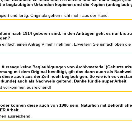
 die beglaubigten Urkunden kopieren und die Kopien (unbeglaubi
iert und fertig. Originale gehen nicht mehr aus der Hand.
eltern nach 1914 geboren sind. In den Anträgen geht es nur bis z
agen?
n einfach einen Antrag V mehr nehmen. Erweitern Sie einfach oben die
n Aussage keine Beglaubigungen von Archivmaterial (Geburtsurku
mung mit dem Original bestätigt, gilt das dann auch als Nachwe
 diese auch aus der Zeit noch beglaubigen. So wie ich es versta
kunde) auch als Nachweis geltend. Danke für die super Arbeit.
st vollkommen ausreichend!
 oder können diese auch von 1980 sein. Natürlich mit Behördlich
ER Arbeit.
mmen ausreichend.