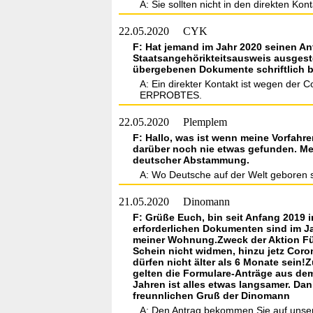
A: Sie sollten nicht in den direkten Ko
22.05.2020
CYK
F: Hat jemand im Jahr 2020 seinen An
Staatsangehörikteitsausweis ausgeste
übergebenen Dokumente schriftlich be
A: Ein direkter Kontakt ist wegen der 
ERPROBTES.
22.05.2020
Plemplem
F: Hallo, was ist wenn meine Vorfahr
darüber noch nie etwas gefunden. Mei
deutscher Abstammung.
A: Wo Deutsche auf der Welt geboren si
21.05.2020
Dinomann
F: Grüße Euch, bin seit Anfang 2019 
erforderlichen Dokumenten sind im Ja
meiner Wohnung.Zweck der Aktion Füh
Schein nicht widmen, hinzu jetz Coro
dürfen nicht älter als 6 Monate sein
gelten die Formulare-Anträge aus de
Jahren ist alles etwas langsamer. Da
freunnlichen Gruß der Dinomann
A: Den Antrag bekommen Sie auf unsere