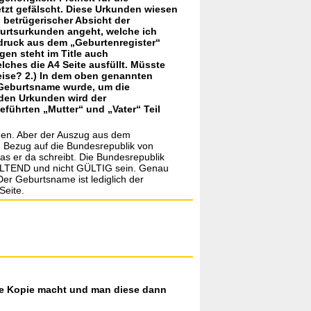
zt gefälscht. Diese Urkunden wiesen
betrügerischer Absicht der
burtsurkunden angeht, welche ich
sdruck aus dem „Geburtenregister“
en steht im Title auch
ches die A4 Seite ausfüllt. Müsste
eise? 2.) In dem oben genannten
 Geburtsname wurde, um die
den Urkunden wird der
führten „Mutter“ und „Vater“ Teil
ehen. Aber der Auszug aus dem
 In Bezug auf die Bundesrepublik von
as er da schreibt. Die Bundesrepublik
ELTEND und nicht GÜLTIG sein. Genau
r Geburtsname ist lediglich der
Seite.
ine Kopie macht und man diese dann