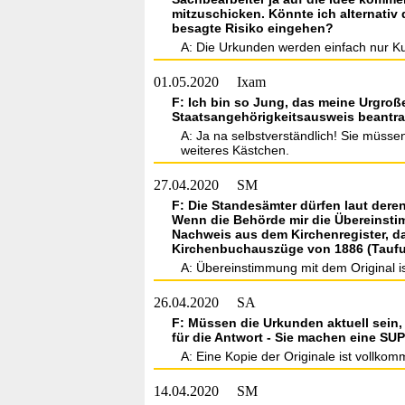
mitzuschicken. Könnte ich alternativ
besagte Risiko eingehen?
A: Die Urkunden werden einfach nur Kup
01.05.2020
Ixam
F: Ich bin so Jung, das meine Urgroß
Staatsangehörigkeitsausweis beantr
A: Ja na selbstverständlich! Sie müsse
weiteres Kästchen.
27.04.2020
SM
F: Die Standesämter dürfen laut dere
Wenn die Behörde mir die Übereinstim
Nachweis aus dem Kirchenregister, da
Kirchenbuchauszüge von 1886 (Taufur
A: Übereinstimmung mit dem Original i
26.04.2020
SA
F: Müssen die Urkunden aktuell sein,
für die Antwort - Sie machen eine SUP
A: Eine Kopie der Originale ist vollko
14.04.2020
SM