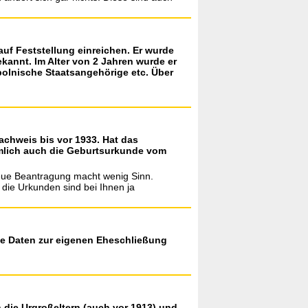
uf Feststellung einreichen. Er wurde
ekannt. Im Alter von 2 Jahren wurde er
polnische Staatsangehörige etc. Über
achweis bis vor 1933. Hat das
mlich auch die Geburtsurkunde vom
 neue Beantragung macht wenig Sinn.
 die Urkunden sind bei Ihnen ja
iese Daten zur eigenen Eheschließung
 die Urgroßeltern (auch vor 1913) und