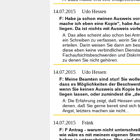
14.07.2015
Udo Hessen
F: Habe ja schon meinen Ausweis vor
mache ich eben eine Kopie“, habe Aus
liegen. Da ist nichts mit Ausweis vor
A: Das alles scheint also schon bei An
ein Schreiben zu verfassen, worin Sie 
erteilen. Darin weisen Sie dann am be
diese eben keine verbindlichen Dienst
Fachaufsichtsbeschwerden und Diskri
zu denen Sie nicht gehören.
14.07.2015
Udo Hessen
F: Meine Beamten sind stur! Sie wol
dass es Möglichkeiten der Beschwerd
wenn Sie keinen Ausweis als Kopie bei
liegen lassen, oder zumindest die „d
A: Die Erfahrung zeigt, daß Hessen und
denen, daß Sie gerne bereit sind sich 
Angst, letzters machen sie nicht...
14.07.2015
Fränk
F: F Antrag - warum nicht unterschr
wie wäre es mit meinem eigenen Stemp
haben ja unterschrieben. Was sind 