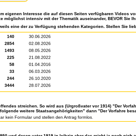
em eigenen Interesse die auf diesen Seiten verfügbaren Videos v
te möglichst intensiv mit der Thematik auseinander, BEVOR Sie Ih
weils eine der zu Verfügung stehenden Kategorien. Stellen Sie lieb
140
30.06.2026
2854
02.08.2026
1493
08.05.2026
225
21.08.2022
58
01.04.2016
33
06.03.2026
244
26.10.2020
3444
28.07.2026
ffendes streichen. So wird aus (Urgroßvater vor 1914) "Der Vorfa
folgende weitere Staatsangehörigkeiten" dann "Der Vorfahre bes
ar kein Formular und stellen den Antrag formlos.
950 und desen vater 1919 in leibzig aber das reicht ja noch nich 