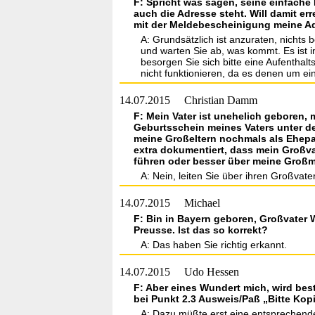
F: Spricht was sagen, seine einfach
auch die Adresse steht. Will damit 
mit der Meldebescheinigung meine A
A: Grundsätzlich ist anzuraten, nichts 
und warten Sie ab, was kommt. Es ist i
besorgen Sie sich bitte eine Aufentha
nicht funktionieren, da es denen um ei
14.07.2015
Christian Damm
F: Mein Vater ist unehelich geboren, 
Geburtsschein meines Vaters unter der
meine Großeltern nochmals als Ehepart
extra dokumentiert, dass mein Großv
führen oder besser über meine Großm
A: Nein, leiten Sie über ihren Großva
14.07.2015
Michael
F: Bin in Bayern geboren, Großvater 
Preusse. Ist das so korrekt?
A: Das haben Sie richtig erkannt.
14.07.2015
Udo Hessen
F: Aber eines Wundert mich, wird bes
bei Punkt 2.3 Ausweis/Paß „Bitte Ko
A: Dazu müßte erst eine entsprechende 