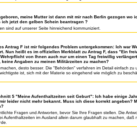
 geboren, meine Mutter ist dann mit mir nach Berlin gezogen wo ic
ch jetzt den gelben Schein beantragen ?
nen sind auf unserer Seite hinreichend kommuniziert.
s Antrag F ist mir folgendes Problem untergekommen: Ich war Weh
. Nun heißt es im offiziellen Merkblatt zu Antrag F, dass "Ein freiw
ehrpflicht von Ihnen auch nur um einen Tag freiwillig verlängert 
, keine Angaben zu meinen Militärzeiten zu machen?
 machen, desto besser. Die "Behörden" verfahren im Detail einfach zu 
ichtigste ist, sich mit der Materie so eingehend wie möglich zu beschäf
chnitt 5 "Meine Aufenthaltzeiten seit Geburt": Ich habe einige J
 mir leider nicht mehr bekannt. Muss ich diese korrekt angeben?
n?
entlichte Fragen und Antworten, bevor Sie Ihre Fragen stellen. Die Antwor
ei Aufenthaltzeiten im Ausland allein darum glaubhaft zu machen, daß n
rde.