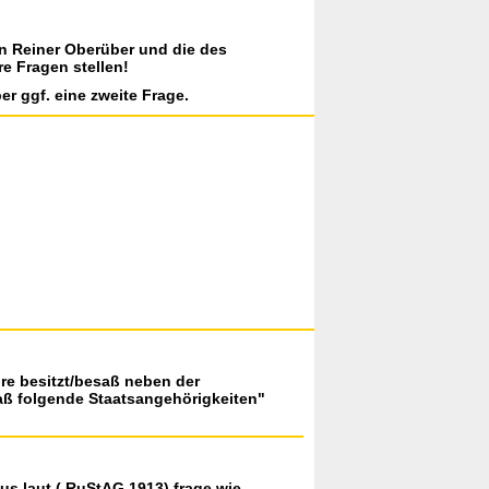
on Reiner Oberüber und die des
re Fragen stellen!
er ggf. eine zweite Frage.
hre besitzt/besaß neben der
aß folgende Staatsangehörigkeiten"
aus laut ( RuStAG 1913) frage wie