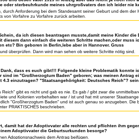
 oder sterbeuhrkunde meines uhrgroßvaters den ich leider nie k
, durch Anforderung bei dem Standesamt seiner Geburt und dem der He
s von Vorfahre zu Vorfahre zurück arbeiten.
 Schein, da ich diesen beantragen musste,damit meine Kinder die
 diesem dann einfach die weiteren Schritte machen,oder muss ic
etc? Bin geboren in Berlin,lebe aber in Hannover. Gruss
nd überprüfen. Dann wird man sehen ob weitere Schritte nötig sind.
Dank, dass es euch gibt!!! Folgende kleine Problematik konnte ic
r sind im "Großherzogtum Baden" geboren; was meinen Antrag einf
kt 4.3 einzutragen? "Staatsangehörigkeit: Deutsches Reich"? sei
 Reich" gibt es nicht und gab es nie. Es gab / gibt zwar die unmittelba
te und Kolonien vorbehalten war / ist und hat mit unserer Staatsangeh
ndlich "Großherzogtum Baden" und ist auch genau so anzugeben. Die 
n unter PRAKTISCHES beschrieben.
rt, damit hat der Adoptivvater alle rechten und pflichten ihm gege
einem Adoptivvater die Geburtsurkunden besorge?
s einen Adoptionsnachweis dem Antrag beifügen.