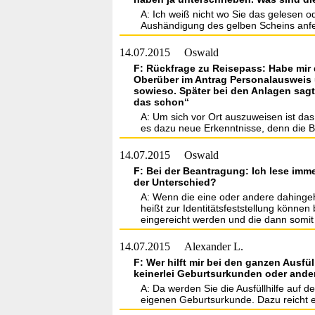
A: Ich weiß nicht wo Sie das gelesen 
Aushändigung des gelben Scheins anfer
14.07.2015
Oswald
F: Rückfrage zu Reisepass: Habe mir
Oberüber im Antrag Personalausweis u
sowieso. Später bei den Anlagen sagt
das schon“
A: Um sich vor Ort auszuweisen ist das 
es dazu neue Erkenntnisse, denn die Be
14.07.2015
Oswald
F: Bei der Beantragung: Ich lese imm
der Unterschied?
A: Wenn die eine oder andere dahingehen
heißt zur Identitätsfeststellung könn
eingereicht werden und die dann somit 
14.07.2015
Alexander L.
F: Wer hilft mir bei den ganzen Ausfü
keinerlei Geburtsurkunden oder and
A: Da werden Sie die Ausfüllhilfe auf 
eigenen Geburtsurkunde. Dazu reicht e