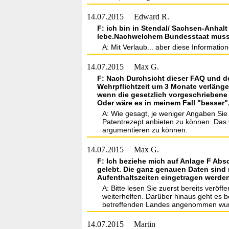
14.07.2015
Edward R.
F: ich bin in Stendal/ Sachsen-Anhalt
lebe.Nachwelchem Bundesstaat muss i
A: Mit Verlaub... aber diese Informatio
14.07.2015
Max G.
F: Nach Durchsicht dieser FAQ und de
Wehrpflichtzeit um 3 Monate verlängert
wenn die gesetzlich vorgeschriebene W
Oder wäre es in meinem Fall "besser"
A: Wie gesagt, je weniger Angaben Sie
Patentrezept anbieten zu können. Das w
argumentieren zu können.
14.07.2015
Max G.
F: Ich beziehe mich auf Anlage F Abs
gelebt. Die ganz genauen Daten sind
Aufenthaltszeiten eingetragen werde
A: Bitte lesen Sie zuerst bereits veröff
weiterhelfen. Darüber hinaus geht es b
betreffenden Landes angenommen wu
14.07.2015
Martin