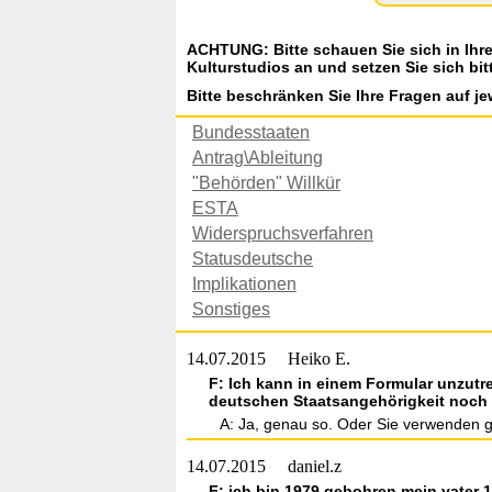
ACHTUNG: Bitte schauen Sie sich in Ihr
Kulturstudios an und setzen Sie sich bit
Bitte beschränken Sie Ihre Fragen auf je
Bundesstaaten
Antrag\Ableitung
"Behörden" Willkür
ESTA
Widerspruchsverfahren
Statusdeutsche
Implikationen
Sonstiges
14.07.2015
Heiko E.
F: Ich kann in einem Formular unzutre
deutschen Staatsangehörigkeit noch 
A: Ja, genau so. Oder Sie verwenden g
14.07.2015
daniel.z
F: ich bin 1979 gebohren mein vater 1