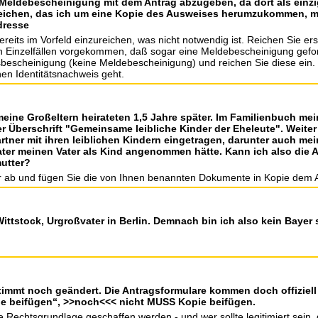
e Meldebescheinigung mit dem Antrag abzugeben, da dort als ei
erreichen, das ich um eine Kopie des Ausweises herumzukommen, m
dresse
bereits im Vorfeld einzureichen, was nicht notwendig ist. Reichen Sie er
n Einzelfällen vorgekommen, daß sogar eine Meldebescheinigung geforde
ltsbescheinigung (keine Meldebescheinigung) und reichen Sie diese ein
nen Identitätsnachweis geht.
meine Großeltern heirateten 1,5 Jahre später. Im Familienbuch mei
 Überschrift "Gemeinsame leibliche Kinder der Eheleute". Weiter 
ner mit ihren leiblichen Kindern eingetragen, darunter auch mein
ater meinen Vater als Kind angenommen hätte. Kann ich also die 
utter?
ter ab und fügen Sie die von Ihnen benannten Dokumente in Kopie dem A
Wittstock, Urgroßvater in Berlin. Demnach bin ich also kein Bay
timmt noch geändert. Die Antragsformulare kommen doch offiziel
pie beifügen“, >>noch<<< nicht MUSS Kopie beifügen.
Rechtsgrundlage geschaffen werden - und wer sollte legitimiert sein, 