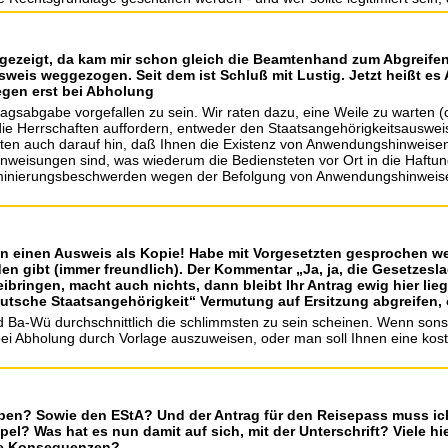
gezeigt, da kam mir schon gleich die Beamtenhand zum Abgreife
weis weggezogen. Seit dem ist Schluß mit Lustig. Jetzt heißt es 
legen erst bei Abholung
tragsabgabe vorgefallen zu sein. Wir raten dazu, eine Weile zu warten
die Herrschaften auffordern, entweder den Staatsangehörigkeitsausweis
sten auch darauf hin, daß Ihnen die Existenz von Anwendungshinweisen
anweisungen sind, was wiederum die Bediensteten vor Ort in die Haftu
minierungsbeschwerden wegen der Befolgung von Anwendungshinweise
len einen Ausweis als Kopie! Habe mit Vorgesetzten gesprochen 
en gibt (immer freundlich). Der Kommentar „Ja, ja, die Gesetze
bringen, macht auch nichts, dann bleibt Ihr Antrag ewig hier lie
eutsche Staatsangehörigkeit“ Vermutung auf Ersitzung abgreifen
 Ba-Wü durchschnittlich die schlimmsten zu sein scheinen. Wenn sonst 
bei Abholung durch Vorlage auszuweisen, oder man soll Ihnen eine koste
eiben? Sowie den EStA? Und der Antrag für den Reisepass muss ic
el? Was hat es nun damit auf sich, mit der Unterschrift? Viele h
die Konsequenzen?