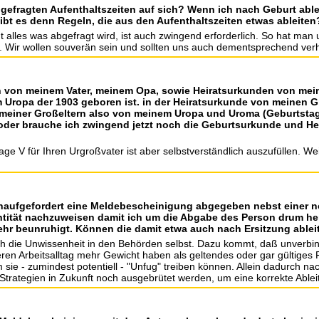
 gefragten Aufenthaltszeiten auf sich? Wenn ich nach Geburt ab
ibt es denn Regeln, die aus den Aufenthaltszeiten etwas ableiten
cht alles was abgefragt wird, ist auch zwingend erforderlich. So hat ma
. Wir wollen souverän sein und sollten uns auch dementsprechend verh
en von meinem Vater, meinem Opa, sowie Heiratsurkunden von mei
Uropa der 1903 geboren ist. in der Heiratsurkunde von meinen Gro
 meiner Großeltern also von meinem Uropa und Uroma (Geburtstag
oder brauche ich zwingend jetzt noch die Geburtsurkunde und H
nlage V für Ihren Urgroßvater ist aber selbstverständlich auszufüllen. W
unaufgefordert eine Meldebescheinigung abgegeben nebst einer no
tität nachzuweisen damit ich um die Abgabe des Person drum her
ehr beunruhigt. Können die damit etwa auch nach Ersitzung ablei
ch die Unwissenheit in den Behörden selbst. Dazu kommt, daß unverbin
en Arbeitsalltag mehr Gewicht haben als geltendes oder gar gültiges R
sie - zumindest potentiell - "Unfug" treiben können. Allein dadurch nac
 Strategien in Zukunft noch ausgebrütet werden, um eine korrekte Abl