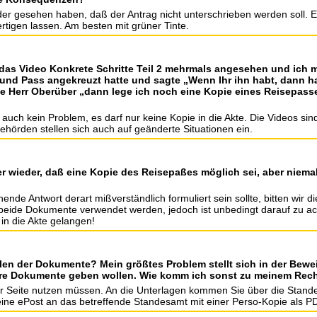
oder gesehen haben, daß der Antrag nicht unterschrieben werden soll. 
tigen lassen. Am besten mit grüner Tinte.
 das Video Konkrete Schritte Teil 2 mehrmals angesehen und ich 
nd Pass angekreuzt hatte und sagte „Wenn Ihr ihn habt, dann hab
e Herr Oberüber „dann lege ich noch eine Kopie eines Reisepass
auch kein Problem, es darf nur keine Kopie in die Akte. Die Videos sind
hörden stellen sich auch auf geänderte Situationen ein.
er wieder, daß eine Kopie des Reisepaßes möglich sei, aber niema
de Antwort derart mißverständlich formuliert sein sollte, bitten wir d
en beide Dokumente verwendet werden, jedoch ist unbedingt darauf zu a
in die Akte gelangen!
llen der Dokumente? Mein größtes Problem stellt sich in der Bewe
ere Dokumente geben wollen. Wie komm ich sonst zu meinem Rec
der Seite nutzen müssen. An die Unterlagen kommen Sie über die Stande
ine ePost an das betreffende Standesamt mit einer Perso-Kopie als P