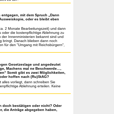
n entgegen, mit dem Spruch „Dann
Ausweiskopie, oder es bleibt eben
 (ca. 2 Monate Bearbeitungszeit) und dann
 oder die kostenpflichtige Ablehnung zu
 der Innenministerien bekannt sind und
ng bringt. Danach blieben dann noch
n für den "Umgang mit Reichsbürgern",
wegen Gesetzeslage und angedeutet
slage, Machens mal ne Beschwerde…,
gen“ Somit gibt es zwei Möglichkeiten,
, oder hoffen nach (Ru)StAG?
alles vorliegt, dann schreiben Sie
npflichtige Ablehnung erteilen. Keine
h doch bestätigen oder nicht? Oder
ier, die Anträge abgegeben haben,