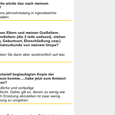
leite würde das nach meinem
?
n uns jahrzehntelang in irgendwelche
alten.
nen Eltern und meinen Großeltern.
ßeltern (die 2 teile umfasst), stehen
, Geburtsort, Eheschließung usw.)
eiratsurkunde von meinem Uropa?
eisen Sie darin aber ausdrücklich auf das
tariell beglaubigten Kopie der
um komme.....habe jetzt eure Antwort
ten?
dliche und vorläufige
echt. Daher gilt es, denen so wenig wie
h Ersitzung abzuleiten ist zwar wenig
eitung zu umgehen.