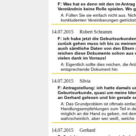
F: Was hat es denn mit den im Antrag
Verständnis keine Rolle spielen. Wo g
A: Füllen Sie sie einfach nicht aus. Ni
konkludenten Vereinbarungen getrickst
14.07.2015
Robert Schramm
F: ich habe jetzt die Geburtsurkund
zurück gehen muss ich bis zu meinem 
auch sämtliche Daten von den Eltern
reichen diese Dokumente schon aus 
vielen dank im Vorraus!
A: Eigentlich sollte dies reichen, die A
entsprechende Dokument hin.
14.07.2015
Silvia
F: Antragstellung: ich hatte damals 
Geburtsurkunde, quasi um meine Iden
an Gerhard gelesen und bin gerade s
A: Das Grundproblem ist oftmals einfa
Handlungsempfehlungen zum Teil in der
möglich an die Hand zu geben, mit dem 
wahrscheinlich, aber wer weiß, welche
14.07.2015
Gerhard