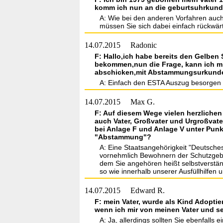
komm ich nun an die geburtsuhrkunde
A: Wie bei den anderen Vorfahren auch
müssen Sie sich dabei einfach rückwärt
14.07.2015
Radonic
F: Hallo,ich habe bereits den Gelben
bekommen,nun die Frage, kann ich mit
abschicken,mit Abstammungsurkunden 
A: Einfach den ESTA Auszug besorgen u
14.07.2015
Max G.
F: Auf diesem Wege vielen herzlichen 
auch Vater, Großvater und Urgroßvate
bei Anlage F und Anlage V unter Pun
"Abstammung"?
A: Eine Staatsangehörigkeit "Deutsches
vornehmlich Bewohnern der Schutzgebie
dem Sie angehören heißt selbstverstä
so wie innerhalb unserer Ausfüllhilfe
14.07.2015
Edward R.
F: mein Vater, wurde als Kind Adoptie
wenn ich mir von meinen Vater und s
A: Ja, allerdings sollten Sie ebenfall