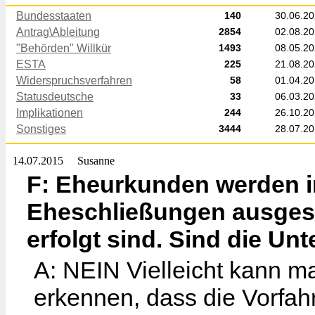
Bundesstaaten
140
30.06.2
Antrag\Ableitung
2854
02.08.2
"Behörden" Willkür
1493
08.05.2
ESTA
225
21.08.2
Widerspruchsverfahren
58
01.04.2
Statusdeutsche
33
06.03.2
Implikationen
244
26.10.2
Sonstiges
3444
28.07.2
14.07.2015
Susanne
F: Eheurkunden werden i
Eheschließungen ausgeste
erfolgt sind. Sind die Un
A: NEIN Vielleicht kann m
erkennen, dass die Vorfah