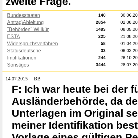
zweite Frage.
Bundesstaaten
140
30.06.2
Antrag\Ableitung
2854
02.08.2
"Behörden" Willkür
1493
08.05.2
ESTA
225
21.08.2
Widerspruchsverfahren
58
01.04.2
Statusdeutsche
33
06.03.2
Implikationen
244
26.10.2
Sonstiges
3444
28.07.2
14.07.2015
BB
F: Ich war heute bei der 
Ausländerbehörde, da de
Unterlagen im Original se
meiner Identifikation bes
Vorlage eines gültigen P