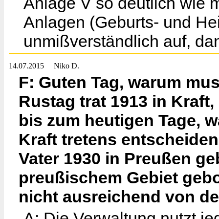
Anlage V so deutlich wie m
Anlagen (Geburts- und Heir
unmißverständlich auf, da
14.07.2015
Niko D.
F: Guten Tag, warum mus
Rustag trat 1913 in Kraft
bis zum heutigen Tage, w
Kraft tretens entscheid
Vater 1930 in Preußen ge
preußischem Gebiet gebo
nicht ausreichend von de
A: Die Verwaltung nutzt je