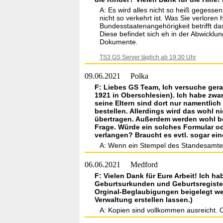
A: Es wird alles nicht so heiß gegessen
nicht so verkehrt ist. Was Sie verlore
Bundesstaatenangehörigkeit betrifft da
Diese befindet sich eh in der Abwicklu
Dokumente.
TS3 GS Server täglich ab 19:30 Uhr
09.06.2021
Polka
F: Liebes GS Team, Ich versuche ge
1921 in Oberschlesien). Ich habe zwa
seine Eltern sind dort nur namentlic
bestellen. Allerdings wird das wohl n
übertragen. Außerdem werden wohl be
Frage. Würde ein solches Formular od
verlangen? Braucht es evtl. sogar ein
A: Wenn ein Stempel des Standesamtes 
06.06.2021
Medford
F: Vielen Dank für Eure Arbeit! Ich h
Geburtsurkunden und Geburtsregister
Orginal-Beglaubigungen beigelegt we
Verwaltung erstellen lassen.)
A: Kopien sind vollkommen ausreicht. 