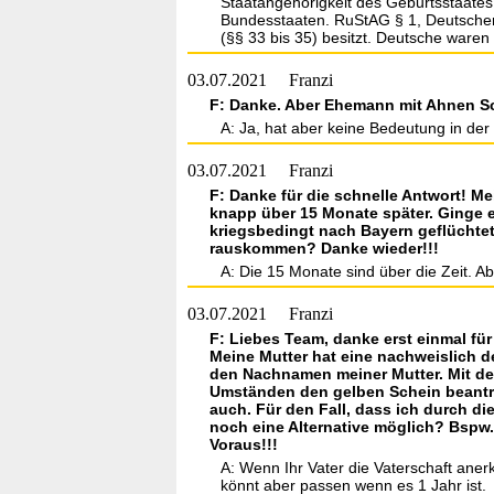
Staatangehörigkeit des Geburtsstaates
Bundesstaaten. RuStAG § 1, Deutscher i
(§§ 33 bis 35) besitzt. Deutsche waren
03.07.2021
Franzi
F: Danke. Aber Ehemann mit Ahnen Sc
A: Ja, hat aber keine Bedeutung in de
03.07.2021
Franzi
F: Danke für die schnelle Antwort! Mei
knapp über 15 Monate später. Ginge e
kriegsbedingt nach Bayern geflüchte
rauskommen? Danke wieder!!!
A: Die 15 Monate sind über die Zeit. A
03.07.2021
Franzi
F: Liebes Team, danke erst einmal für
Meine Mutter hat eine nachweislich d
den Nachnamen meiner Mutter. Mit der 
Umständen den gelben Schein beantra
auch. Für den Fall, dass ich durch die
noch eine Alternative möglich? Bspw.
Voraus!!!
A: Wenn Ihr Vater die Vaterschaft aner
könnt aber passen wenn es 1 Jahr ist.