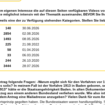
em eigenen Interesse die auf diesen Seiten verfügbaren Videos v
te möglichst intensiv mit der Thematik auseinander, BEVOR Sie Ih
weils eine der zu Verfügung stehenden Kategorien. Stellen Sie lieb
140
30.06.2026
2854
02.08.2026
1493
08.05.2026
225
21.08.2022
58
01.04.2016
33
06.03.2026
244
26.10.2020
3444
28.07.2026
ntrag folgende Fragen: -Warum ergibt sich für den Vorfahren vor 
s solis? In meinem Fall ist der Vorfahre 1913 in Baden geboren, se
 1913" hätte er die Staatsangehörigkeit Baden. In alten Dokumente
uzug aus einem anderen Bundesland verliehen wurde. Wie also ist
f dem Antrag eine Mailadresse anzugeben? Vielen Dank für eure An
rtsprinzip gegolten haben. Die Bundesstaaten waren handlungsfähig. 