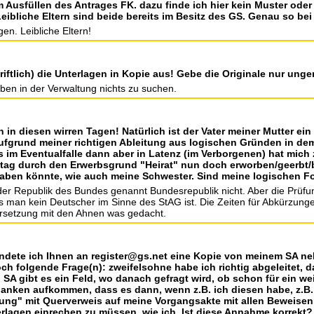
m Ausfüllen des Antrages FK. dazu finde ich hier kein Muster oder 
ibliche Eltern sind beide bereits im Besitz des GS. Genau so bei 4
gen. Leibliche Eltern!
iftlich) die Unterlagen in Kopie aus! Gebe die Originale nur ung
aben in der Verwaltung nichts zu suchen.
in diesen wirren Tagen! Natürlich ist der Vater meiner Mutter ein 
ufgrund meiner richtigen Ableitung aus logischen Gründen in dem
 im Eventualfalle dann aber in Latenz (im Verborgenen) hat mich 
Stag durch den Erwerbsgrund "Heirat" nun doch erworben/geerbt
 haben könnte, wie auch meine Schwester. Sind meine logischen F
 der Republik des Bundes genannt Bundesrepublik nicht. Aber die Prüfu
 man kein Deutscher im Sinne des StAG ist. Die Zeiten für Abkürzunge
ersetzung mit den Ahnen was gedacht.
ndete ich Ihnen an register@gs.net eine Kopie von meinem SA neb
och folgende Frage(n): zweifelsohne habe ich richtig abgeleitet, 
n SA gibt es ein Feld, wo danach gefragt wird, ob schon für ein we
danken aufkommen, dass es dann, wenn z.B. ich diesen habe, z.B.
lung" mit Querverweis auf meine Vorgangsakte mit allen Beweisen
lagen einrechen zu müssen, wie ich. Ist diese Annahme korrekt?