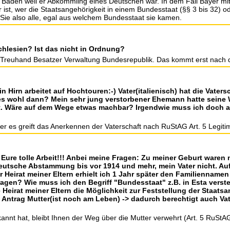
 Baden weil er Abkömmling eines Deutschen war. In dem Fall Bayer mit 
st, wer die Staatsangehörigkeit in einem Bundesstaat (§§ 3 bis 32) o
 Sie also alle, egal aus welchem Bundesstaat sie kamen.
hlesien? Ist das nicht in Ordnung?
r Treuhand Besatzer Verwaltung Bundesrepublik. Das kommt erst nach 
n Hirn arbeitet auf Hochtouren:-) Vater(italienisch) hat die Vaters
s wohl dann? Mein sehr jung verstorbener Ehemann hatte seine W
t. Wäre auf dem Wege etwas machbar? Irgendwie muss ich doch 
ber es greift das Anerkennen der Vaterschaft nach RuStAG Art. 5 Legiti
 Eure tolle Arbeit!!! Anbei meine Fragen: Zu meiner Geburt waren m
eutsche Abstammung bis vor 1914 und mehr, mein Vater nicht. Au
Heirat meiner Eltern erhielt ich 1 Jahr später den Familiennamen
gen? Wie muss ich den Begriff "Bundesstaat" z.B. in Esta verste
 Heirat meiner Eltern die Möglichkeit zur Feststellung der Staatsa
 Antrag Mutter(ist noch am Leben) -> dadurch berechtigt auch Vat
kannt hat, bleibt Ihnen der Weg über die Mutter verwehrt (Art. 5 RuStAG