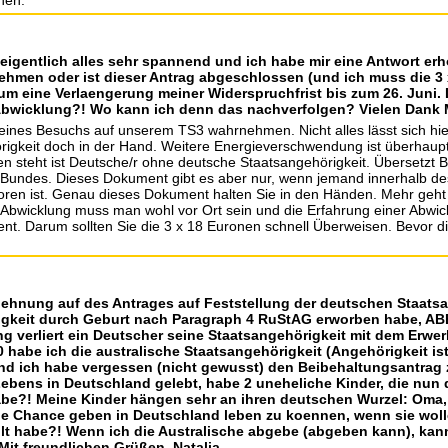
nen.
a eigentlich alles sehr spannend und ich habe mir eine Antwort erho
hmen oder ist dieser Antrag abgeschlossen (und ich muss die 3 x
um eine Verlaengerung meiner Widerspruchfrist bis zum 26. Juni.
 Abwicklung?! Wo kann ich denn das nachverfolgen? Vielen Dank M
t eines Besuchs auf unserem TS3 wahrnehmen. Nicht alles lässt sich h
gkeit doch in der Hand. Weitere Energieverschwendung ist überhaupt 
n steht ist Deutsche/r ohne deutsche Staatsangehörigkeit. Übersetzt
s Bundes. Dieses Dokument gibt es aber nur, wenn jemand innerhalb d
ren ist. Genau dieses Dokument halten Sie in den Händen. Mehr geht n
wicklung muss man wohl vor Ort sein und die Erfahrung einer Abwicklu
nt. Darum sollten Sie die 3 x 18 Euronen schnell Überweisen. Bevor 
 Ablehnung auf des Antrages auf Feststellung der deutschen Staat
igkeit durch Geburt nach Paragraph 4 RuStAG erworben habe, AB
g verliert ein Deutscher seine Staatsangehörigkeit mit dem Erwe
 habe ich die australische Staatsangehörigkeit (Angehörigkeit ist 
 ich habe vergessen (nicht gewusst) den Beibehaltungsantrag zu 
Lebens in Deutschland gelebt, habe 2 uneheliche Kinder, die nun 
habe?! Meine Kinder hängen sehr an ihren deutschen Wurzel: Oma
die Chance geben in Deutschland leben zu koennen, wenn sie wollen
llt habe?! Wenn ich die Australische abgebe (abgeben kann), ka
 Mit freundlichen Grüßen, Natalja