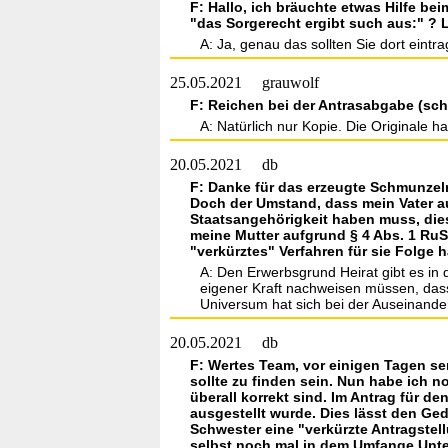
F: Hallo, ich bräuchte etwas Hilfe bei
"das Sorgerecht ergibt such aus:" ? Le
A: Ja, genau das sollten Sie dort eintra
25.05.2021
grauwolf
F: Reichen bei der Antrasabgabe (schr
A: Natürlich nur Kopie. Die Originale h
20.05.2021
db
F: Danke für das erzeugte Schmunzeln 
Doch der Umstand, dass mein Vater a
Staatsangehörigkeit haben muss, dies
meine Mutter aufgrund § 4 Abs. 1 Ru
"verkürztes" Verfahren für sie Folge
A: Den Erwerbsgrund Heirat gibt es in
eigener Kraft nachweisen müssen, dass
Universum hat sich bei der Auseinand
20.05.2021
db
F: Wertes Team, vor einigen Tagen se
sollte zu finden sein. Nun habe ich n
überall korrekt sind. Im Antrag für de
ausgestellt wurde. Dies lässt den Ge
Schwester eine "verkürzte Antragstel
selbst noch mal in dem Umfange Unter