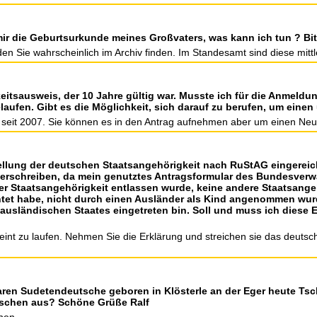
ir die Geburtsurkunde meines Großvaters, was kann ich tun ? Bi
n Sie wahrscheinlich im Archiv finden. Im Standesamt sind diese mittl
eitsausweis, der 10 Jahre gültig war. Musste ich für die Anmeldu
elaufen. Gibt es die Möglichkeit, sich darauf zu berufen, um ein
st seit 2007. Sie können es in den Antrag aufnehmen aber um einen Ne
ellung der deutschen Staatsangehörigkeit nach RuStAG eingereicht
erschreiben, da mein genutztes Antragsformular des Bundesverwal
 der Staatsangehörigkeit entlassen wurde, keine andere Staatsange
tet habe, nicht durch einen Ausländer als Kind angenommen wurde
es ausländischen Staates eingetreten bin. Soll und muss ich dies
heint zu laufen. Nehmen Sie die Erklärung und streichen sie das deutsc
waren Sudetendeutsche geboren in Klösterle an der Eger heute Tsch
tschen aus? Schöne Grüße Ralf