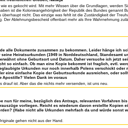
 wie es gekocht wird. Mit mehr Wissen über die Grundlagen, werden Sie 
n haben ist die Kolonieangehörigkeit der Republik des Bundes genannt B
s überhaupt nicht. Das einzige was fehlt ist die Zuständigkeit der Tre
ng. Der Ablehnungsbescheid offenbart mehr als Ihre Wahrnehmung zulässt
rade alle Dokumente zusammen zu bekommen. Leider hänge ich sc
r seine Heiratsurkunden (1949 in Norddeutschland, Standesamt un
h erwähnt ohne Geburtsort und Datum. Daher versuche ich jetzt s
icht so einfach. Ob man eine Kopie bekommt ist fraglich, evtl. wer
glaubigte Urkunden nur noch innerhalb Polens verschickt oder 
er eine einfache Kopie der Geburtsurkunde ausreichen, oder soll
e Apostille? Vielen Dank im voraus
drauf ist. Aber das die nichts mehr versenden, ist uns neu.
abe nun für meine, bezüglich des Antrags, relevanten Vorfahren bi
auszüge vorliegen. Reicht es wiederum davon erstellte Kopien 
rden? (Habe nicht alle Urkunden mehrfach da und würde sonst w
Originale gehen nicht aus der Hand.