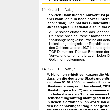
A: Wir können dort kein Problem erken
15.06.2021
Natalja
F: Vielen Dank fuer die Antwort! Ist j
aber kann ich nun noch etwas unterne
laecherlich)? Ich bat das Bundesamt 
Bundesrepublik befindet sich in der
A: Sie sollten einfach mal das Angebo
Deutsche ohne deutsche Staatsangehöri
Staatsangehörigkeitsausweise auf dene
Kolonieangehörigkeit der Republik de
des Gebietsstandes 1937 lebt und gebo
TOP Dokument. Für das Erkennen der Ab
Verwaltung schon und braucht jeden Ce
Geld mehr bekommen.
14.06.2021
Natalja
F: Hallo, Ich erhielt vor kurzem die
dass ich die deutsche Staatsangehör
seit dem 01.01.2000 geltenden Fassun
Staatsangehörigkeit. Das stimmt, 2010
Staatsbürgerschaft?) angenommen und
Ich habe die ersten 30 Jahre meines 
Beibehaltungsantrag nicht gestellt 
in denen sie wohnen. Ich wollte ich 
den Beibehaltungsantrag nicht geste
die Kinder? Vielen Dank für die Hilfe!