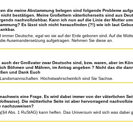
en die meine Abstammung belegen sind folgende Probleme aufgeta
 nicht bestätigen. Meine Großeltern väterlicherseits sind aus D
rgends nachvollziehbar. Kann ich nun auf die Linie der Mutter 
tammung? Es lässt sich nicht herausfinden (?!) wie ich laut Geb
dankbar.
d immer Deutsche, egal wo sie auf der Erde geboren sind. Auf die Mütte
die Auseinandersetzung aufgetragen. Nehmen Sie diese an.
d auch der Großvater zwar Deutsche sind, bzw. waren, aber im K
ich Böhmen und Mähren, im Antrag angeben ? Nicht das die dann
rüßen und Dank Euch
 Landsmannschaften. Höchstwahrscheinlich sind Sie Sachse.
achweis eine Frage. Es wird dabei immer von der väterlichen Sei
. Vollwaise). Die mütterliche Seite ist aber hervorragend nachvoll
ihe nachzuweisen?
ung(§4 Abs. 1 RuStAG) kann helfen. Das Universum wird sich was dabei