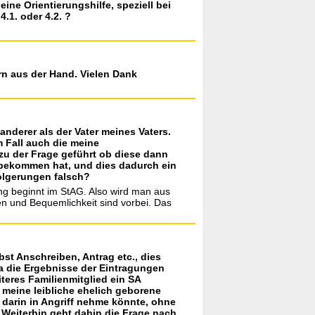
eine Orientierungshilfe, speziell bei
.1. oder 4.2. ?
ern aus der Hand. Vielen Dank
anderer als der Vater meines Vaters.
 Fall auch die meine
zu der Frage geführt ob diese dann
/bekommen hat, und dies dadurch ein
olgerungen falsch?
ng beginnt im StAG. Also wird man aus
n und Bequemlichkeit sind vorbei. Das
st Anschreiben, Antrag etc., dies
da die Ergebnisse der Eintragungen
iteres Familienmitglied ein SA
 meine leibliche ehelich geborene
 darin in Angriff nehme könnte, ohne
 Weiterhin geht dahin die Frage nach