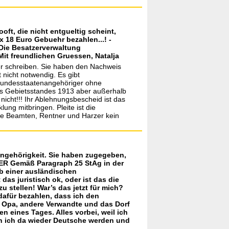
oft, die nicht entgueltig scheint,
 18 Euro Gebuehr bezahlen...! -
 Die Besatzerverwaltung
it freundlichen Gruessen, Natalja
ier schreiben. Sie haben den Nachweis
nicht notwendig. Es gibt
 Bundesstaatenangehöriger ohne
es Gebietsstandes 1913 aber außerhalb
icht!!! Ihr Ablehnungsbescheid ist das
ng mitbringen. Pleite ist die
die Beamten, Rentner und Harzer kein
sangehörigkeit. Sie haben zugegeben,
ER Gemäß Paragraph 25 StAg in der
rb einer ausländischen
das juristisch ok, oder ist das die
stellen! War’s das jetzt für mich?
dafür bezahlen, dass ich den
, Opa, andere Verwandte und das Dorf
 eines Tages. Alles vorbei, weil ich
nn ich da wieder Deutsche werden und