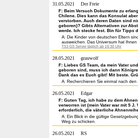
31.05.2021
Der Freie
F: Beim Versuch Dokumente zu erlang
Chilene. Dies kann das Konsulat aber
verstorben. Auch deren Daten sind ni
geboren)? Gibts Alternativen zur Abs
werde. Ich stecke fest. Bin für Tipps 
A: Die Kinder von deutschen Eltern sin
ausweichen. Das Universum hat Ihnen 
TS3 GS Server täglich ab 19:30 Uhr
28.05.2021
grauwolf
F: Liebes GS Team, da mein Vater un
geboren sind, muss ich dann Königre
Dank das es Euch gibt! Mit beste. G
A: Recherchieren Sie einmal nach den
26.05.2021
Edgar
F: Guten Tag, ich habe zu dem Ahnenn
verworren ist (mein Vater war mit 5 J
erforderlich, die väterliche Ahnenre
A: Ein Blick in die gültige Gesetzgeb
Weg zu schicken.
26.05.2021
RS