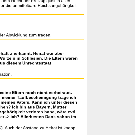
dem Recht der Freizügigkeit in allen
der die unmittelbare Reichsangehörigkeit
der Abwicklung zum tragen.
chaft anerkannt. Heirat war aber
urzeln in Schlesien. Die Eltern waren
aus diesem Unrechtsstaat
mation.
eine Eltern noch nicht verheiratet.
f meiner Taufbescheinigung trage ich
 meines Vaters. Kann ich unter diesen
hen? Ich bin aus Bayern, Mutter
ngehörigkeit verloren habe, wäre evtl
er -> ich? Allerbesten Dank schon im
). Auch der Abstand zu Heirat ist knapp,